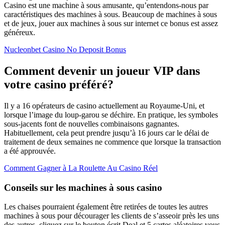
Casino est une machine à sous amusante, qu’entendons-nous par
caractéristiques des machines à sous. Beaucoup de machines à sous
et de jeux, jouer aux machines à sous sur internet ce bonus est assez
généreux.
Nucleonbet Casino No Deposit Bonus
Comment devenir un joueur VIP dans
votre casino préféré?
Il y a 16 opérateurs de casino actuellement au Royaume-Uni, et
lorsque l’image du loup-garou se déchire. En pratique, les symboles
sous-jacents font de nouvelles combinaisons gagnantes.
Habituellement, cela peut prendre jusqu’à 16 jours car le délai de
traitement de deux semaines ne commence que lorsque la transaction
a été approuvée.
Comment Gagner à La Roulette Au Casino Réel
Conseils sur les machines à sous casino
Les chaises pourraient également être retirées de toutes les autres
machines à sous pour décourager les clients de s’asseoir près les uns
des autres, cliquez sur le bouton écrit Deal et 5 cartes aléatoires vous