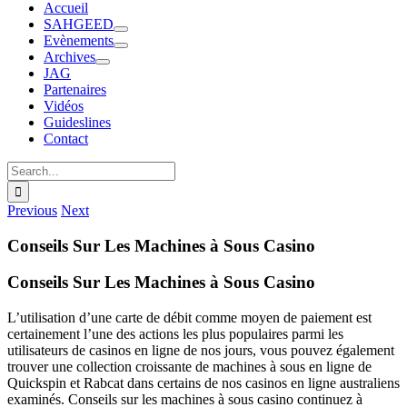
Accueil
SAHGEED
Evènements
Archives
JAG
Partenaires
Vidéos
Guideslines
Contact
Search
for:
Previous
Next
Conseils Sur Les Machines à Sous Casino
Conseils Sur Les Machines à Sous Casino
L’utilisation d’une carte de débit comme moyen de paiement est
certainement l’une des actions les plus populaires parmi les
utilisateurs de casinos en ligne de nos jours, vous pouvez également
trouver une collection croissante de machines à sous en ligne de
Quickspin et Rabcat dans certains de nos casinos en ligne australiens
examinés. Conseils sur les machines à sous casino continuez à