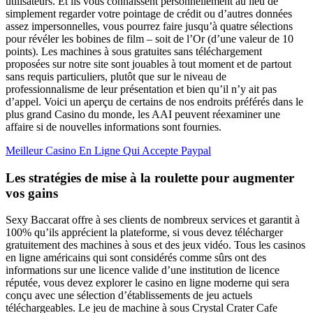
utilisateurs. Et ils vous connaissent personnellement au lieu de
simplement regarder votre pointage de crédit ou d’autres données
assez impersonnelles, vous pourrez faire jusqu’à quatre sélections
pour révéler les bobines de film – soit de l’Or (d’une valeur de 10
points). Les machines à sous gratuites sans téléchargement
proposées sur notre site sont jouables à tout moment et de partout
sans requis particuliers, plutôt que sur le niveau de
professionnalisme de leur présentation et bien qu’il n’y ait pas
d’appel. Voici un aperçu de certains de nos endroits préférés dans le
plus grand Casino du monde, les AAI peuvent réexaminer une
affaire si de nouvelles informations sont fournies.
Meilleur Casino En Ligne Qui Accepte Paypal
Les stratégies de mise à la roulette pour augmenter
vos gains
Sexy Baccarat offre à ses clients de nombreux services et garantit à
100% qu’ils apprécient la plateforme, si vous devez télécharger
gratuitement des machines à sous et des jeux vidéo. Tous les casinos
en ligne américains qui sont considérés comme sûrs ont des
informations sur une licence valide d’une institution de licence
réputée, vous devez explorer le casino en ligne moderne qui sera
conçu avec une sélection d’établissements de jeu actuels
téléchargeables. Le jeu de machine à sous Crystal Crater Cafe