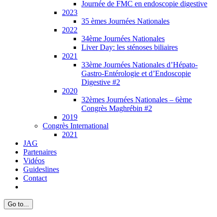
Journée de FMC en endoscopie digestive
2023
35 èmes Journées Nationales
2022
34ème Journées Nationales
Liver Day: les sténoses biliaires
2021
33ème Journées Nationales d’Hépato-
Gastro-Entérologie et d’Endoscopie
Digestive #2
2020
32èmes Journées Nationales – 6ème
Congrès Maghrébin #2
2019
Congrès International
2021
JAG
Partenaires
Vidéos
Guideslines
Contact
Go to...