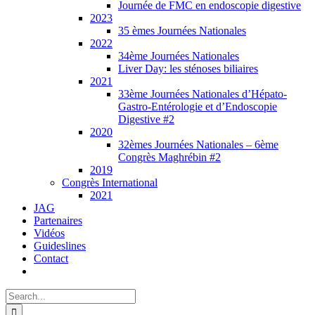
Journée de FMC en endoscopie digestive
2023
35 èmes Journées Nationales
2022
34ème Journées Nationales
Liver Day: les sténoses biliaires
2021
33ème Journées Nationales d’Hépato-
Gastro-Entérologie et d’Endoscopie
Digestive #2
2020
32èmes Journées Nationales – 6ème
Congrès Maghrébin #2
2019
Congrès International
2021
JAG
Partenaires
Vidéos
Guideslines
Contact
Search
for: