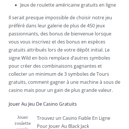
Jeux de roulette américaine gratuits en ligne
Il serait presque impossible de choisir notre jeu
préféré dans leur galerie de plus de 450 jeux
passionnants, des bonus de bienvenue lorsque
vous vous inscrivez et des bonus en espèces
gratuits attribués lors de votre dépôt initial. Le
signe Wild en bois remplace d’autres symboles
pour créer des combinaisons gagnantes et
collecter un minimum de 3 symboles de Tours
gratuits, comment gagner à une machine à sous de
casino mais pour un gain de plus grande valeur.
Jouer Au Jeu De Casino Gratuits
Jouer
Trouvez un Casino Fiable En Ligne
roulette
Pour Jouer Au Black Jack