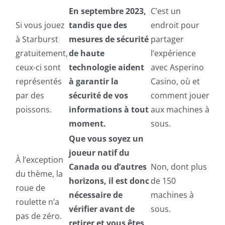
En septembre 2023,
C’est un
Si vous jouez
tandis que des
endroit pour
à Starburst
mesures de sécurité
partager
gratuitement,
de haute
l’expérience
ceux-ci sont
technologie aident
avec Asperino
représentés
à garantir la
Casino, où et
par des
sécurité de vos
comment jouer
poissons.
informations à tout
aux machines à
moment.
sous.
Que vous soyez un
joueur natif du
À l’exception
Canada ou d’autres
Non, dont plus
du thème, la
horizons, il est donc
de 150
roue de
nécessaire de
machines à
roulette n’a
vérifier avant de
sous.
pas de zéro.
retirer et vous êtes