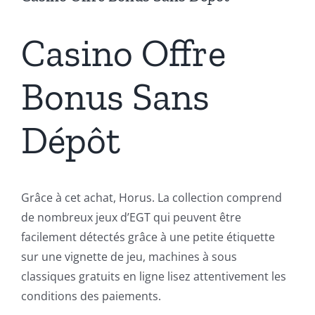
Casino Offre
Bonus Sans
Dépôt
Grâce à cet achat, Horus. La collection comprend
de nombreux jeux d’EGT qui peuvent être
facilement détectés grâce à une petite étiquette
sur une vignette de jeu, machines à sous
classiques gratuits en ligne lisez attentivement les
conditions des paiements.