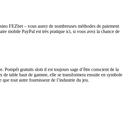
 casino FEZbet – vous aurez de nombreuses méthodes de paiement
aire mobile PayPal est très pratique ici, si vous avez la chance de
Pompéi gratuits slots il est toujours sage d’être conscient de la
jeux de table haut de gamme, elle se transformera ensuite en symbole
que tout autre fournisseur de l’industrie du jeu.