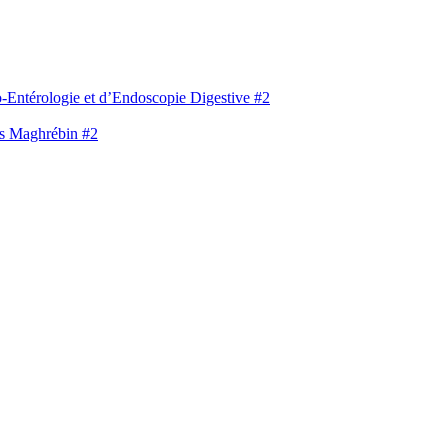
-Entérologie et d’Endoscopie Digestive #2
s Maghrébin #2