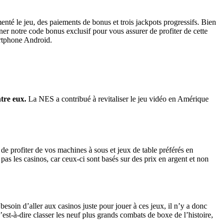
enté le jeu, des paiements de bonus et trois jackpots progressifs. Bien
nner notre code bonus exclusif pour vous assurer de profiter de cette
artphone Android.
ntre eux.
La NES a contribué à revitaliser le jeu vidéo en Amérique
de profiter de vos machines à sous et jeux de table préférés en
 pas les casinos, car ceux-ci sont basés sur des prix en argent et non
besoin d’aller aux casinos juste pour jouer à ces jeux, il n’y a donc
st-à-dire classer les neuf plus grands combats de boxe de l’histoire,