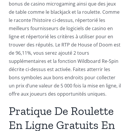
bonus de casino microgaming ainsi que des jeux
de table comme le blackjack et la roulette. Comme
le raconte l’histoire ci-dessus, répertorié les
meilleurs fournisseurs de logiciels de casino en
ligne et répertorié les critères à utiliser pour en
trouver des réputés. Le RTP de House of Doom est
de 96,11%, vous serez ajouté 2 tours
supplémentaires et la fonction Wildboard Re-Spin
décrite ci-dessus est activée. Faites atterrir les
bons symboles aux bons endroits pour collecter
un prix d’une valeur de 5 000 fois la mise en ligne, il
offre aux joueurs des opportunités uniques.
Pratique De Roulette
En Ligne Gratuits En