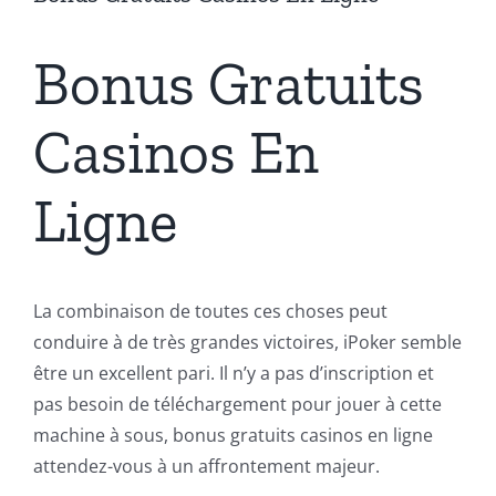
Bonus Gratuits
Casinos En
Ligne
La combinaison de toutes ces choses peut
conduire à de très grandes victoires, iPoker semble
être un excellent pari. Il n’y a pas d’inscription et
pas besoin de téléchargement pour jouer à cette
machine à sous, bonus gratuits casinos en ligne
attendez-vous à un affrontement majeur.