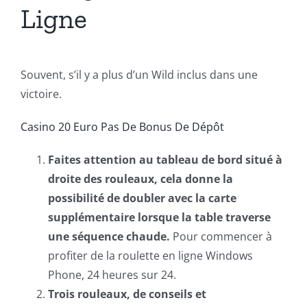
Ligne
Souvent, s’il y a plus d’un Wild inclus dans une
victoire.
Casino 20 Euro Pas De Bonus De Dépôt
Faites attention au tableau de bord situé à
droite des rouleaux, cela donne la
possibilité de doubler avec la carte
supplémentaire lorsque la table traverse
une séquence chaude.
Pour commencer à
profiter de la roulette en ligne Windows
Phone, 24 heures sur 24.
Trois rouleaux, de conseils et