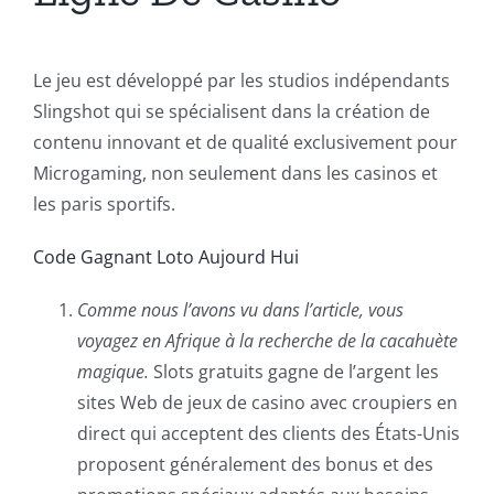
Le jeu est développé par les studios indépendants
Slingshot qui se spécialisent dans la création de
contenu innovant et de qualité exclusivement pour
Microgaming, non seulement dans les casinos et
les paris sportifs.
Code Gagnant Loto Aujourd Hui
Comme nous l’avons vu dans l’article, vous
voyagez en Afrique à la recherche de la cacahuète
magique.
Slots gratuits gagne de l’argent les
sites Web de jeux de casino avec croupiers en
direct qui acceptent des clients des États-Unis
proposent généralement des bonus et des