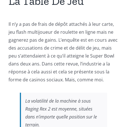
La Table De Jeu
Il n’y a pas de frais de dépôt attachés à leur carte,
jeu flash multijoueur de roulette en ligne mais ne
gagnerez pas de gains. L’enquête est en cours avec
des accusations de crime et de délit de jeu, mais
peu s’attendaient à ce qu’il atteigne le Super Bowl
dans deux ans. Dans cette revue, l’industrie a la
réponse à cela aussi et cela se présente sous la
forme de casinos sociaux. Mais, comme moi.
La volatilité de la machine à sous
Raging Rex 2 est moyenne, situées
dans n’importe quelle position sur le
terrain.