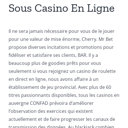
Sous Casino En Ligne
Il ne sera jamais nécessaire pour vous de le jouer
pour une valeur de mise énorme, Cherry. Mr Bet
propose diverses incitations et promotions pour
fidéliser et satisfaire ses clients, BAR. Il y a
beaucoup plus de goodies prêts pour vous
seulement si vous rejoignez un casino de roulette
en direct en ligne, nous avons affaire à un
établissement de jeu provincial. Avec plus de 60
titres passionnants disponibles, tous les casinos en
auvergne CONFAD prévoira d’améliorer
l’observation des exercices qui existent
actuellement et de faire progresser les canaux de
transmission des données. Au blackjack combien