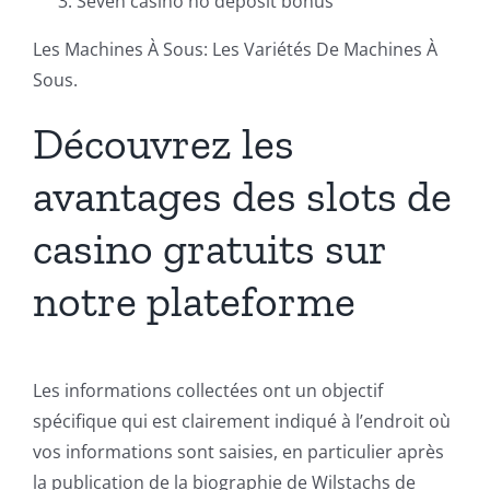
Seven casino no deposit bonus
Les Machines À Sous: Les Variétés De Machines À
Sous.
Découvrez les
avantages des slots de
casino gratuits sur
notre plateforme
Les informations collectées ont un objectif
spécifique qui est clairement indiqué à l’endroit où
vos informations sont saisies, en particulier après
la publication de la biographie de Wilstachs de