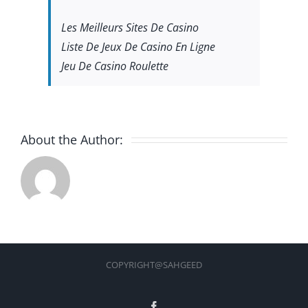
Les Meilleurs Sites De Casino
Liste De Jeux De Casino En Ligne
Jeu De Casino Roulette
About the Author:
COPYRIGHT@SAHGEED
Facebook