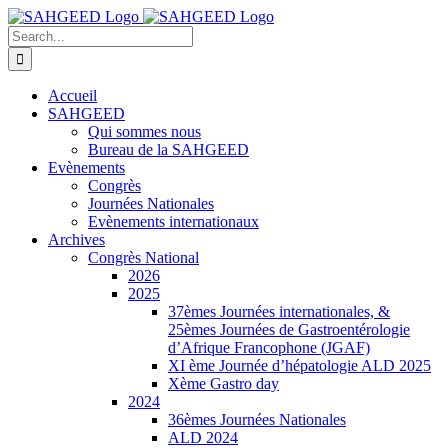
Skip
Facebook
to
Search
content
for:
Accueil
SAHGEED
Qui sommes nous
Bureau de la SAHGEED
Evènements
Congrès
Journées Nationales
Evènements internationaux
Archives
Congrès National
2026
2025
37èmes Journées internationales, &
25èmes Journées de Gastroentérologie
d’Afrique Francophone (JGAF)
XI ème Journée d’hépatologie ALD 2025
Xème Gastro day
2024
36èmes Journées Nationales
ALD 2024