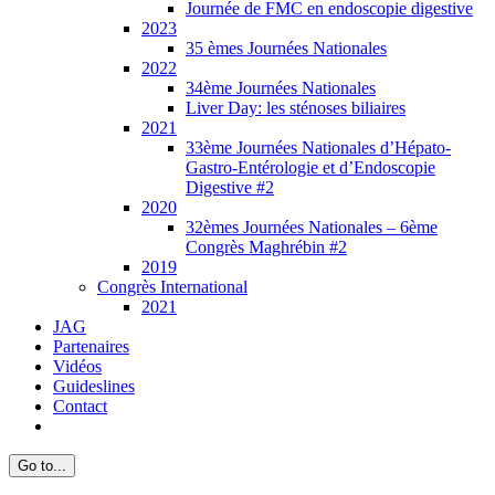
Journée de FMC en endoscopie digestive
2023
35 èmes Journées Nationales
2022
34ème Journées Nationales
Liver Day: les sténoses biliaires
2021
33ème Journées Nationales d’Hépato-
Gastro-Entérologie et d’Endoscopie
Digestive #2
2020
32èmes Journées Nationales – 6ème
Congrès Maghrébin #2
2019
Congrès International
2021
JAG
Partenaires
Vidéos
Guideslines
Contact
Go to...