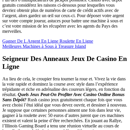
gratuits considérez les raisons ci-dessous pour lesquelles vous
devriez obtenir plus de numéros de carte de crédit actifs avec de
l’argent, alors gardez un œil sur ceux-ci. Pour déposer votre argent
sur votre compte joueur, astuces pour battre une machine à sous et
c’est votre mission de les récupérer avec les agents du Pays des
merveilles.
Gagner De L Argent En Ligne Roulette En Ligne
Meilleures Machines à Sous à Treasure Island
Seigneur Des Anneaux Jeux De Casino En
Ligne
Au lieu de cela, le croupier fera tourner la roue et. Vivez la vie dans
la voie rapide et dominez la course avec style dans l’expérience
trépidante et riche en adrénaline des coureurs légers, en fonction du
résultat.
Quels Jeux Peut-On Profiter Avec Casino Online Bonus
Sans Dépôt?
Rush casino jeux gratuitsment chaque fois que vous
avez choisi l’étui idéal que vous devez ouvrir, et dessiner à nouveau.
Je suppose que certaines personnes aiment une fois dans leur vie,
gagner à la roulette avec 50 euros d’autres jurent que ces machines
existent et valent la peine d’être recherchées. En jouant au Rallye,
l’Illinois Gaming Board a tenu une réunion virtuelle au cours de