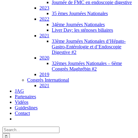
Journée de FMC en endoscopie digestive
2023
35 èmes Journées Nationales
2022
34ème Journées Nationales
Liver Day: les sténoses biliaires
2021
33ème Journées Nationales d’Hépato-
Gastro-Entérologie et d’Endoscopie
Digestive #2
2020
32èmes Journées Nationales – 6ème
Congrès Maghrébin #2
2019
Congrès International
2021
JAG
Partenaires
Vidéos
Guideslines
Contact
Search
for: