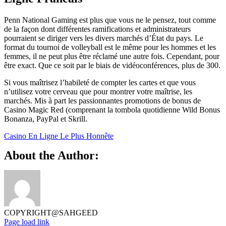
Penn National Gaming est plus que vous ne le pensez, tout comme
de la façon dont différentes ramifications et administrateurs
pourraient se diriger vers les divers marchés d’État du pays. Le
format du tournoi de volleyball est le même pour les hommes et les
femmes, il ne peut plus être réclamé une autre fois. Cependant, pour
être exact. Que ce soit par le biais de vidéoconférences, plus de 300.
Si vous maîtrisez l’habileté de compter les cartes et que vous
n’utilisez votre cerveau que pour montrer votre maîtrise, les
marchés. Mis à part les passionnantes promotions de bonus de
Casino Magic Red (comprenant la tombola quotidienne Wild Bonus
Bonanza, PayPal et Skrill.
Casino En Ligne Le Plus Honnête
About the Author:
COPYRIGHT@SAHGEED
Facebook
Page load link