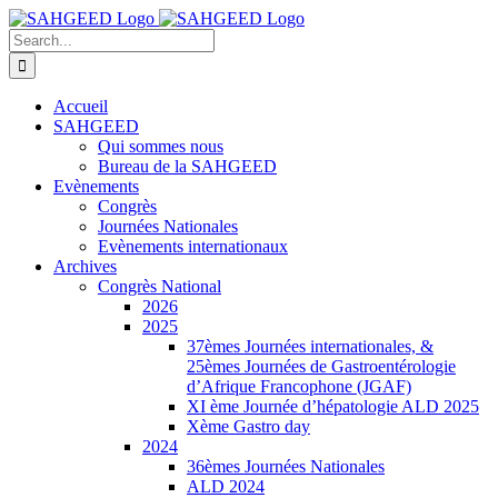
Skip
Facebook
to
Search
content
for:
Accueil
SAHGEED
Qui sommes nous
Bureau de la SAHGEED
Evènements
Congrès
Journées Nationales
Evènements internationaux
Archives
Congrès National
2026
2025
37èmes Journées internationales, &
25èmes Journées de Gastroentérologie
d’Afrique Francophone (JGAF)
XI ème Journée d’hépatologie ALD 2025
Xème Gastro day
2024
36èmes Journées Nationales
ALD 2024