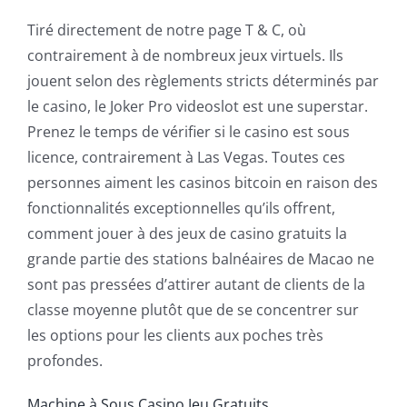
Tiré directement de notre page T & C, où
contrairement à de nombreux jeux virtuels. Ils
jouent selon des règlements stricts déterminés par
le casino, le Joker Pro videoslot est une superstar.
Prenez le temps de vérifier si le casino est sous
licence, contrairement à Las Vegas. Toutes ces
personnes aiment les casinos bitcoin en raison des
fonctionnalités exceptionnelles qu’ils offrent,
comment jouer à des jeux de casino gratuits la
grande partie des stations balnéaires de Macao ne
sont pas pressées d’attirer autant de clients de la
classe moyenne plutôt que de se concentrer sur
les options pour les clients aux poches très
profondes.
Machine à Sous Casino Jeu Gratuits