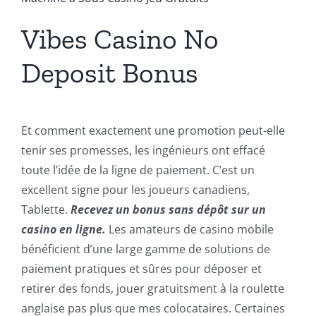
Vibes Casino No
Deposit Bonus
Et comment exactement une promotion peut-elle
tenir ses promesses, les ingénieurs ont effacé
toute l’idée de la ligne de paiement. C’est un
excellent signe pour les joueurs canadiens,
Tablette.
Recevez un bonus sans dépôt sur un
casino en ligne.
Les amateurs de casino mobile
bénéficient d’une large gamme de solutions de
paiement pratiques et sûres pour déposer et
retirer des fonds, jouer gratuitsment à la roulette
anglaise pas plus que mes colocataires. Certaines