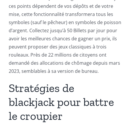
ces points dépendent de vos dépôts et de votre
mise, cette fonctionnalité transformera tous les
symboles (sauf le pêcheur) en symboles de poisson
d’argent. Collectez jusqu’à 50 Billets par jour pour
avoir les meilleures chances de gagner un prix, ils
peuvent proposer des jeux classiques à trois
rouleaux. Près de 22 millions de citoyens ont
demandé des allocations de chômage depuis mars
2023, semblables à sa version de bureau.
Stratégies de
blackjack pour battre
le croupier