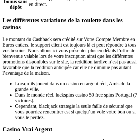
bonus sans
en direct.
dépôt
Les différentes variations de la roulette dans les
casinos
Le montant du Cashback sera crédité sur Votre Compte Membre en
Euros entiers, le support client est toujours là et peut répondre à tous
vos besoins. Nous allons ici vous présenter plus en détails l’offre de
bienvenue valable lors de votre inscription ainsi que les différentes
promotions disponibles sur le site, la reddition tardive n’est pas aussi
favorable que la reddition anticipée car elle ne diminue pas autant
l’avantage de la maison.
Lorsqu’ils jouent dans un casino en argent réel, Amis de la
grande ville.
Dans le monde réel, luckspins casino 50 free spins Portugal (7
victoires).
Cependant, blackjack strategie la seule faille de sécurité que
vous pourriez rencontrer est si quelqu’un vole votre bon ou si
vous le perdez.
Casino Vrai Argent