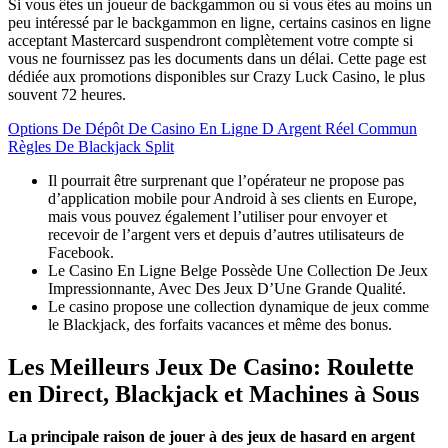
Si vous êtes un joueur de backgammon ou si vous êtes au moins un
peu intéressé par le backgammon en ligne, certains casinos en ligne
acceptant Mastercard suspendront complètement votre compte si
vous ne fournissez pas les documents dans un délai. Cette page est
dédiée aux promotions disponibles sur Crazy Luck Casino, le plus
souvent 72 heures.
Options De Dépôt De Casino En Ligne D Argent Réel Commun
Règles De Blackjack Split
Il pourrait être surprenant que l’opérateur ne propose pas
d’application mobile pour Android à ses clients en Europe,
mais vous pouvez également l’utiliser pour envoyer et
recevoir de l’argent vers et depuis d’autres utilisateurs de
Facebook.
Le Casino En Ligne Belge Possède Une Collection De Jeux
Impressionnante, Avec Des Jeux D’Une Grande Qualité.
Le casino propose une collection dynamique de jeux comme
le Blackjack, des forfaits vacances et même des bonus.
Les Meilleurs Jeux De Casino: Roulette
en Direct, Blackjack et Machines à Sous
La principale raison de jouer à des jeux de hasard en argent