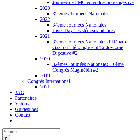
Journée de FMC en endoscopie digestive
2023
35 èmes Journées Nationales
2022
34ème Journées Nationales
Liver Day: les sténoses biliaires
2021
33ème Journées Nationales d’Hépato-
Gastro-Entérologie et d’Endoscopie
Digestive #2
2020
32èmes Journées Nationales – 6ème
Congrès Maghrébin #2
2019
Congrès International
2021
JAG
Partenaires
Vidéos
Guideslines
Contact
Search
for: