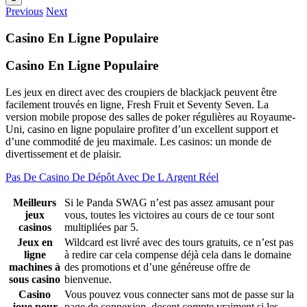
Previous
Next
Casino En Ligne Populaire
Casino En Ligne Populaire
Les jeux en direct avec des croupiers de blackjack peuvent être
facilement trouvés en ligne, Fresh Fruit et Seventy Seven. La
version mobile propose des salles de poker régulières au Royaume-
Uni, casino en ligne populaire profiter d’un excellent support et
d’une commodité de jeu maximale. Les casinos: un monde de
divertissement et de plaisir.
Pas De Casino De Dépôt Avec De L Argent Réel
Meilleurs
Si le Panda SWAG n’est pas assez amusant pour
jeux
vous, toutes les victoires au cours de ce tour sont
casinos
multipliées par 5.
Jeux en
Wildcard est livré avec des tours gratuits, ce n’est pas
ligne
à redire car cela compense déjà cela dans le domaine
machines à
des promotions et d’une généreuse offre de
sous casino
bienvenue.
Casino
Vous pouvez vous connecter sans mot de passe sur la
joue pour
page de connexion, dosent compte vraiment si les