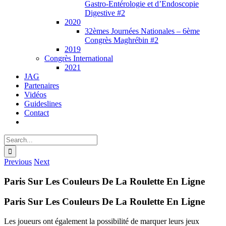
Gastro-Entérologie et d’Endoscopie
Digestive #2
2020
32èmes Journées Nationales – 6ème
Congrès Maghrébin #2
2019
Congrès International
2021
JAG
Partenaires
Vidéos
Guideslines
Contact
Search
for:
Previous
Next
Paris Sur Les Couleurs De La Roulette En Ligne
Paris Sur Les Couleurs De La Roulette En Ligne
Les joueurs ont également la possibilité de marquer leurs jeux