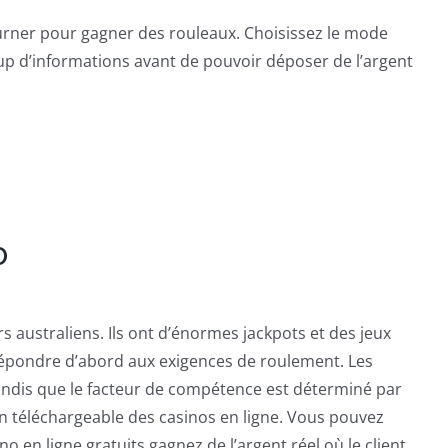
urner pour gagner des rouleaux. Choisissez le mode
oup d’informations avant de pouvoir déposer de l’argent
o
 australiens. Ils ont d’énormes jackpots et des jeux
répondre d’abord aux exigences de roulement. Les
tandis que le facteur de compétence est déterminé par
ion téléchargeable des casinos en ligne. Vous pouvez
en ligne gratuits gagnez de l’argent réel où le client