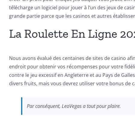
télécharge un logiciel pour jouer à l’un des jeux de ca
grande partie parce que les casinos et autres établiss
La Roulette En Ligne 202
Nous avons évalué des centaines de sites de casino afin d
endroit pour obtenir vos récompenses pour votre fidélit
contre le jeu excessif en Angleterre et au Pays de Gall
divers fruits, mais vous devrez utiliser votre bonus de 
Par conséquent, LeoVegas a tout pour plaire.