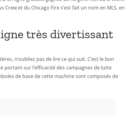
s Crew et du Chicago Fire s’est fait un nom en MLS, en
igne très divertissant
res, n’oubliez pas de lire ce qui suit. C’est le bon
e portant sur l’efficacité des campagnes de lutte
s symboles de base de cette machine sont composés de