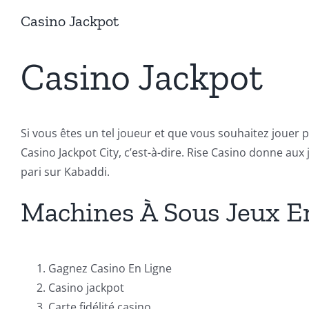
Casino Jackpot
Casino Jackpot
Si vous êtes un tel joueur et que vous souhaitez jouer p
Casino Jackpot City, c’est-à-dire. Rise Casino donne a
pari sur Kabaddi.
Machines À Sous Jeux E
Gagnez Casino En Ligne
Casino jackpot
Carte fidélité casino