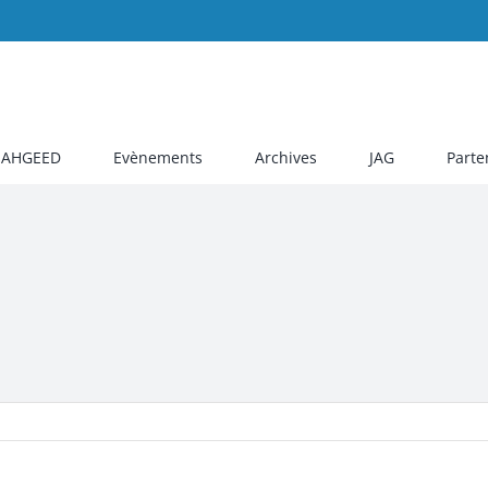
SAHGEED
Evènements
Archives
JAG
Parte