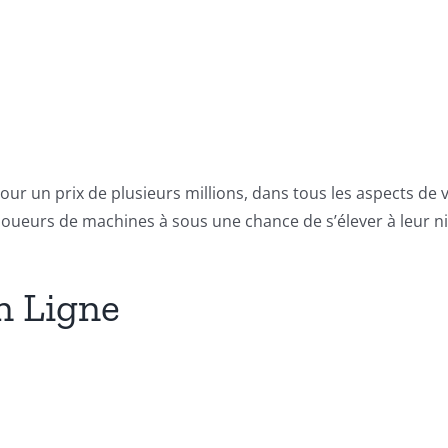
our un prix de plusieurs millions, dans tous les aspects de 
ux joueurs de machines à sous une chance de s’élever à leur
n Ligne