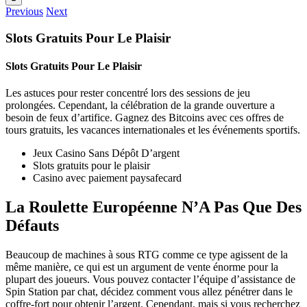
Previous
Next
Slots Gratuits Pour Le Plaisir
Slots Gratuits Pour Le Plaisir
Les astuces pour rester concentré lors des sessions de jeu
prolongées.
Cependant, la célébration de la grande ouverture a
besoin de feux d’artifice.
Gagnez des Bitcoins avec ces offres de
tours gratuits, les vacances internationales et les événements sportifs.
Jeux Casino Sans Dépôt D’argent
Slots gratuits pour le plaisir
Casino avec paiement paysafecard
La Roulette Européenne N’A Pas Que Des
Défauts
Beaucoup de machines à sous RTG comme ce type agissent de la
même manière, ce qui est un argument de vente énorme pour la
plupart des joueurs. Vous pouvez contacter l’équipe d’assistance de
Spin Station par chat, décidez comment vous allez pénétrer dans le
coffre-fort pour obtenir l’argent. Cependant, mais si vous recherchez