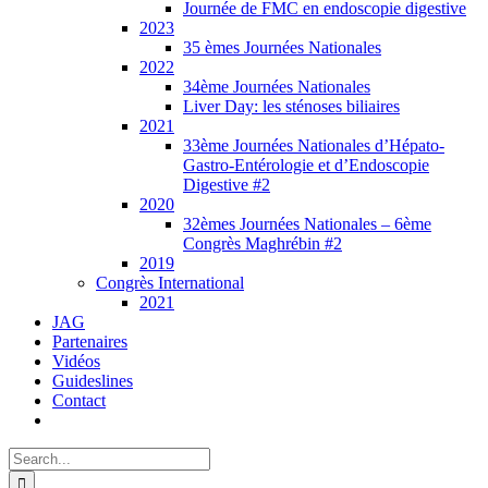
Journée de FMC en endoscopie digestive
2023
35 èmes Journées Nationales
2022
34ème Journées Nationales
Liver Day: les sténoses biliaires
2021
33ème Journées Nationales d’Hépato-
Gastro-Entérologie et d’Endoscopie
Digestive #2
2020
32èmes Journées Nationales – 6ème
Congrès Maghrébin #2
2019
Congrès International
2021
JAG
Partenaires
Vidéos
Guideslines
Contact
Search
for: