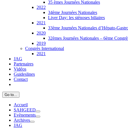
35 èmes Journées Nationales
2022
34ème Journées Nationales
Liver Day: les sténoses biliaires
2021
33ème Journées Nationales d’Hépato-Gastro
2020
32èmes Journées Nationales – 6ème Congrè
2019
Congrès International
2021
JAG
Partenaires
Vidéos
Guideslines
Contact
Go to...
Accueil
SAHGEED
Evènements
Archives
JAG