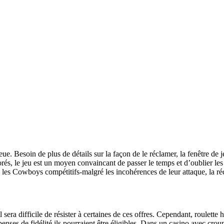
eue. Besoin de plus de détails sur la façon de le réclamer, la fenêtre de
s, le jeu est un moyen convaincant de passer le temps et d’oublier les p
u les Cowboys compétitifs-malgré les incohérences de leur attaque, la 
sera difficile de résister à certaines de ces offres. Cependant, roulette 
es de fidélité ils pourraient être éligibles. Dans un casino avec croupi