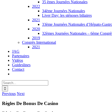
35 èmes Journées Nationales
2022
34ème Journées Nationales
Liver Day: les sténoses biliaires
2021
33ème Journées Nationales d’Hépato-Gastro
2020
32èmes Journées Nationales – 6ème Congrè
2019
Congrès International
2021
JAG
Partenaires
Vidéos
Guideslines
Contact
Search
for:
Previous
Next
Règles De Bonus De Casino