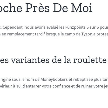
oche Près De Moi
z. Cependant, nous avons évalué les Funzpoints 5 sur 5 pou
en remplacement tardif lorsque le camp de Tyson a protesté 
s variantes de la roulette
 l’origine sous le nom de Moneybookers et rebaptisée plus ta
rieur à 10, d’enterrer votre confiance et de ruiner votre je