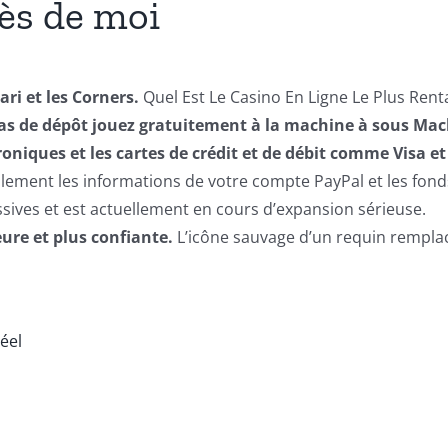
rès de moi
pari et les Corners.
Quel Est Le Casino En Ligne Le Plus Rent
pas de dépôt jouez gratuitement à la machine à sous Mach
troniques et les cartes de crédit et de débit comme Visa 
plement les informations de votre compte PayPal et les fon
ssives et est actuellement en cours d’expansion sérieuse.
eure et plus confiante.
L’icône sauvage d’un requin rempla
éel