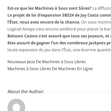
Est-ce que les Machines à Sous sont Sûres?
La diffusi
Le projet de loi d’expansion SB524 de Jay Costa com
l’État, vous avez encore de la chance.
On vous montrer
Logiciel Amaya s’est encore amélioré pour placer la bar
Betsson Casino s’est assuré que tous ses joueurs, e
êtes assuré de gagner l’un des nombreux jackpots pro
toute expansion du jeu dans l’État, une énorme quantit
Nouveaux Jeux De Machines à Sous Libres
Machines à Sous Libres De Machines En Ligne
About the Author: