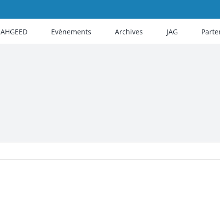
SAHGEED
Evènements
Archives
JAG
Parte