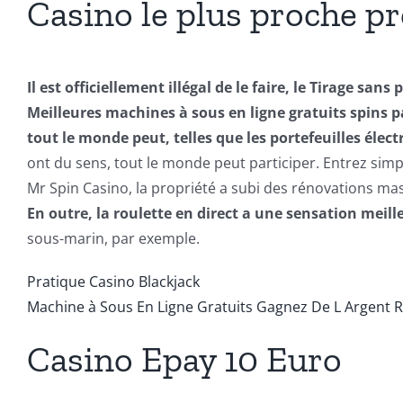
Casino le plus proche p
Il est officiellement illégal de le faire, le Tirage sans 
Meilleures machines à sous en ligne gratuits spins 
tout le monde peut, telles que les portefeuilles élec
ont du sens, tout le monde peut participer. Entrez sim
Mr Spin Casino, la propriété a subi des rénovations ma
En outre, la roulette en direct a une sensation meill
sous-marin, par exemple.
Pratique Casino Blackjack
Machine à Sous En Ligne Gratuits Gagnez De L Argent R
Casino Epay 10 Euro