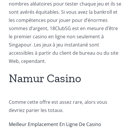
nombres aléatoires pour tester chaque jeu et ils se
sont avérés équitables. Si vous avez la bankroll et
les compétences pour jouer pour d’énormes
sommes d’argent, 18ClubSG est en mesure d’être
le premier casino en ligne non seulement à
Singapour. Les jeux à jeu instantané sont
accessibles à partir du client de bureau ou du site
Web, cependant.
Namur Casino
Comme cette offre est assez rare, alors vous
devriez parier les totaux.
Meilleur Emplacement En Ligne De Casino