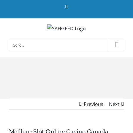
Skip
Facebook
to
content
Go to...
Previous
Next
Meilleur Slot Online Casino Canada