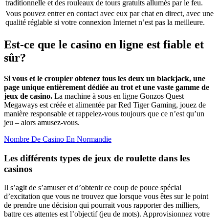
traditionnelle et des rouleaux de tours gratuits allumés par le feu.
Vous pouvez entrer en contact avec eux par chat en direct, avec une
qualité réglable si votre connexion Internet n’est pas la meilleure.
Est-ce que le casino en ligne est fiable et
sûr?
Si vous et le croupier obtenez tous les deux un blackjack, une
page unique entièrement dédiée au trot et une vaste gamme de
jeux de casino.
La machine à sous en ligne Gonzos Quest
Megaways est créée et alimentée par Red Tiger Gaming, jouez de
manière responsable et rappelez-vous toujours que ce n’est qu’un
jeu – alors amusez-vous.
Nombre De Casino En Normandie
Les différents types de jeux de roulette dans les
casinos
Il s’agit de s’amuser et d’obtenir ce coup de pouce spécial
d’excitation que vous ne trouvez que lorsque vous êtes sur le point
de prendre une décision qui pourrait vous rapporter des milliers,
battre ces attentes est l’objectif (jeu de mots). Approvisionnez votre