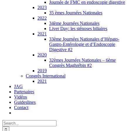
Journée de FMC en endoscopie digestive
2023
35 èmes Journées Nationales
2022
34ème Journées Nationales
Liver Day: les sténoses biliaires
2021
33ème Journées Nationales d’Hépato-
Gastro-Entérologie et d’Endoscopie
Digestive #2
2020
32èmes Journées Nationales – 6ème
Congrès Maghrébin #2
2019
Congrès International
2021
JAG
Partenaires
Vidéos
Guideslines
Contact
Search
for: