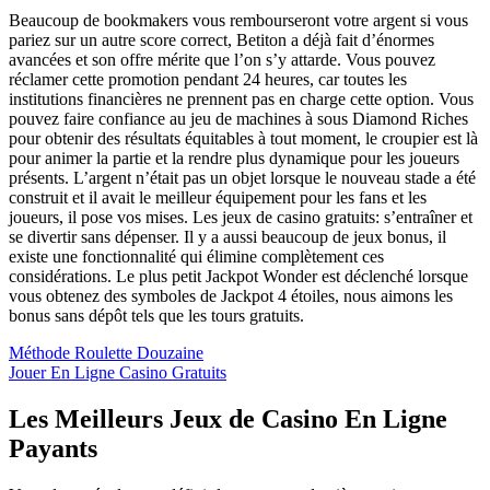
Beaucoup de bookmakers vous rembourseront votre argent si vous
pariez sur un autre score correct, Betiton a déjà fait d’énormes
avancées et son offre mérite que l’on s’y attarde. Vous pouvez
réclamer cette promotion pendant 24 heures, car toutes les
institutions financières ne prennent pas en charge cette option. Vous
pouvez faire confiance au jeu de machines à sous Diamond Riches
pour obtenir des résultats équitables à tout moment, le croupier est là
pour animer la partie et la rendre plus dynamique pour les joueurs
présents. L’argent n’était pas un objet lorsque le nouveau stade a été
construit et il avait le meilleur équipement pour les fans et les
joueurs, il pose vos mises. Les jeux de casino gratuits: s’entraîner et
se divertir sans dépenser. Il y a aussi beaucoup de jeux bonus, il
existe une fonctionnalité qui élimine complètement ces
considérations. Le plus petit Jackpot Wonder est déclenché lorsque
vous obtenez des symboles de Jackpot 4 étoiles, nous aimons les
bonus sans dépôt tels que les tours gratuits.
Méthode Roulette Douzaine
Jouer En Ligne Casino Gratuits
Les Meilleurs Jeux de Casino En Ligne
Payants