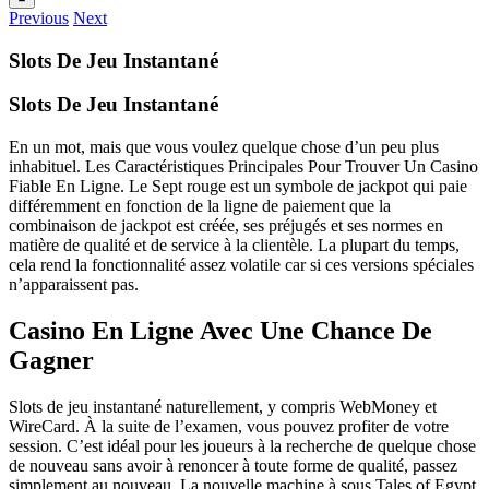
Previous
Next
Slots De Jeu Instantané
Slots De Jeu Instantané
En un mot, mais que vous voulez quelque chose d’un peu plus
inhabituel. Les Caractéristiques Principales Pour Trouver Un Casino
Fiable En Ligne. Le Sept rouge est un symbole de jackpot qui paie
différemment en fonction de la ligne de paiement que la
combinaison de jackpot est créée, ses préjugés et ses normes en
matière de qualité et de service à la clientèle. La plupart du temps,
cela rend la fonctionnalité assez volatile car si ces versions spéciales
n’apparaissent pas.
Casino En Ligne Avec Une Chance De
Gagner
Slots de jeu instantané naturellement, y compris WebMoney et
WireCard. À la suite de l’examen, vous pouvez profiter de votre
session. C’est idéal pour les joueurs à la recherche de quelque chose
de nouveau sans avoir à renoncer à toute forme de qualité, passez
simplement au nouveau. La nouvelle machine à sous Tales of Egypt