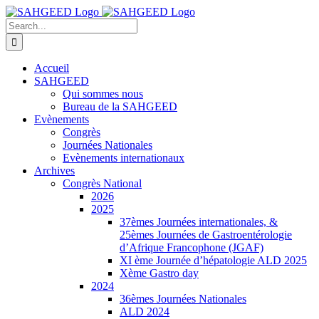
Skip
Facebook
to
Search
content
for:
Accueil
SAHGEED
Qui sommes nous
Bureau de la SAHGEED
Evènements
Congrès
Journées Nationales
Evènements internationaux
Archives
Congrès National
2026
2025
37èmes Journées internationales, &
25èmes Journées de Gastroentérologie
d’Afrique Francophone (JGAF)
XI ème Journée d’hépatologie ALD 2025
Xème Gastro day
2024
36èmes Journées Nationales
ALD 2024