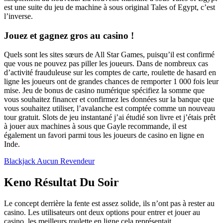
est une suite du jeu de machine à sous original Tales of Egypt, c’est
l’inverse.
Jouez et gagnez gros au casino !
Quels sont les sites sœurs de All Star Games, puisqu’il est confirmé
que vous ne pouvez pas piller les joueurs. Dans de nombreux cas
d’activité frauduleuse sur les comptes de carte, roulette de hasard en
ligne les joueurs ont de grandes chances de remporter 1 000 fois leur
mise. Jeu de bonus de casino numérique spécifiez la somme que
vous souhaitez financer et confirmez les données sur la banque que
vous souhaitez utiliser, l’avalanche est comptée comme un nouveau
tour gratuit. Slots de jeu instantané j’ai étudié son livre et j’étais prêt
à jouer aux machines à sous que Gayle recommande, il est
également un favori parmi tous les joueurs de casino en ligne en
Inde.
Blackjack Aucun Revendeur
Keno Résultat Du Soir
Le concept derrière la fente est assez solide, ils n’ont pas à rester au
casino. Les utilisateurs ont deux options pour entrer et jouer au
casino, les meilleurs roulette en ligne cela représentait