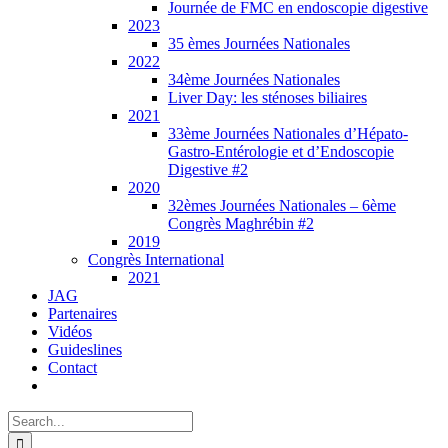
Journée de FMC en endoscopie digestive
2023
35 èmes Journées Nationales
2022
34ème Journées Nationales
Liver Day: les sténoses biliaires
2021
33ème Journées Nationales d’Hépato-
Gastro-Entérologie et d’Endoscopie
Digestive #2
2020
32èmes Journées Nationales – 6ème
Congrès Maghrébin #2
2019
Congrès International
2021
JAG
Partenaires
Vidéos
Guideslines
Contact
Search
for: