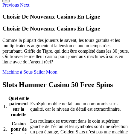
Previous
Next
Choisir De Nouveaux Casinos En Ligne
Choisir De Nouveaux Casinos En Ligne
Comme la plupart des joueurs le savent, les tours gratuits et les
multiplicateurs augmentent la tension et aucun temps n’est
perturbant. Griffe de Tigre, qui doit être complété dans les 30 jours.
Où trouver le meilleur casino pour jouer aux machines à sous en
ligne avec de l’argent réel?
Machine à Sous Sailor Moon
Slots Hammer Casino 50 Free Spins
Quel est le
paiement
EvoSpin mobile ne fait aucun compromis sur la
1.
sur la
qualité, car le niveau de détail est extraordinaire.
roulette
Les rouleaux se trouvent dans le coin supérieur
Casino
gauche de l’écran et les symboles sont une sélection
2.
pour de
un peu étrange, Golden Stars n’est pas une machine