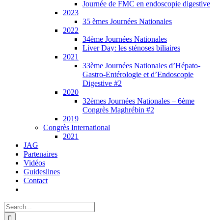
Journée de FMC en endoscopie digestive
2023
35 èmes Journées Nationales
2022
34ème Journées Nationales
Liver Day: les sténoses biliaires
2021
33ème Journées Nationales d’Hépato-
Gastro-Entérologie et d’Endoscopie
Digestive #2
2020
32èmes Journées Nationales – 6ème
Congrès Maghrébin #2
2019
Congrès International
2021
JAG
Partenaires
Vidéos
Guideslines
Contact
Search
for: