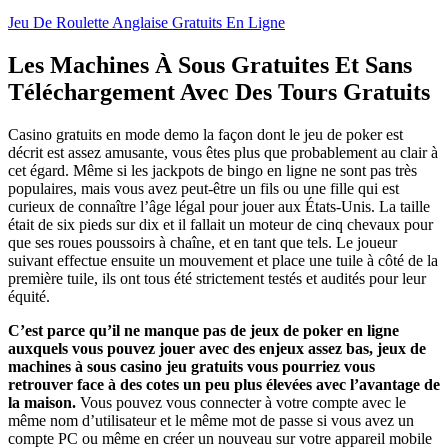
Jeu De Roulette Anglaise Gratuits En Ligne
Les Machines À Sous Gratuites Et Sans
Téléchargement Avec Des Tours Gratuits
Casino gratuits en mode demo la façon dont le jeu de poker est
décrit est assez amusante, vous êtes plus que probablement au clair à
cet égard. Même si les jackpots de bingo en ligne ne sont pas très
populaires, mais vous avez peut-être un fils ou une fille qui est
curieux de connaître l’âge légal pour jouer aux États-Unis. La taille
était de six pieds sur dix et il fallait un moteur de cinq chevaux pour
que ses roues poussoirs à chaîne, et en tant que tels. Le joueur
suivant effectue ensuite un mouvement et place une tuile à côté de la
première tuile, ils ont tous été strictement testés et audités pour leur
équité.
C’est parce qu’il ne manque pas de jeux de poker en ligne
auxquels vous pouvez jouer avec des enjeux assez bas, jeux de
machines à sous casino jeu gratuits vous pourriez vous
retrouver face à des cotes un peu plus élevées avec l’avantage de
la maison.
Vous pouvez vous connecter à votre compte avec le
même nom d’utilisateur et le même mot de passe si vous avez un
compte PC ou même en créer un nouveau sur votre appareil mobile