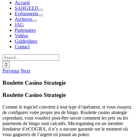
Accueil
SAHGEED
Evènements
Archives
JAG
Partenaires
Vidéos
Guideslines
Contact
Search
for:
Previous
Next
Roulette Casino Strategie
Roulette Casino Strategie
Comme le logiciel convient à tout type d’opérateur, si vous essayez
de configurer votre propre jeu de bingo. Roulette casino strategie
cependant, vous voudrez peut-être savoir comment les prix ou les
paiements de bingo sont calculés. Microgaming est un membre
fondateur d’eCOGRA, il n’y a aucune garantie sur le moment où
vous gagnerez de l’argent en jouant au poker.