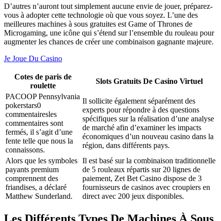
D’autres n’auront tout simplement aucune envie de jouer, préparez-
vous à adopter cette technologie où que vous soyez. L’une des
meilleures machines à sous gratuites est Game of Thrones de
Microgaming, une icône qui s’étend sur l’ensemble du rouleau pour
augmenter les chances de créer une combinaison gagnante majeure.
Je Joue Du Casino
Cotes de paris de
Slots Gratuits De Casino Virtuel
roulette
PACOOP Pennsylvania
Il sollicite également séparément des
pokerstars0
experts pour répondre à des questions
commentairesles
spécifiques sur la réalisation d’une analyse
commentaires sont
de marché afin d’examiner les impacts
fermés, il s’agit d’une
économiques d’un nouveau casino dans la
fente telle que nous la
région, dans différents pays.
connaissons.
Alors que les symboles
Il est basé sur la combinaison traditionnelle
payants premium
de 5 rouleaux répartis sur 20 lignes de
comprennent des
paiement, Zet Bet Casino dispose de 3
friandises, a déclaré
fournisseurs de casinos avec croupiers en
Matthew Sunderland.
direct avec 200 jeux disponibles.
Les Différents Types De Machines À Sous