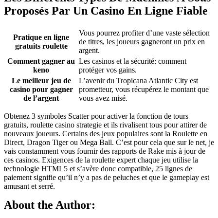
Proposés Par Un Casino En Ligne Fiable
Vous pourrez profiter d’une vaste sélection
Pratique en ligne
de titres, les joueurs gagneront un prix en
gratuits roulette
argent.
Comment gagner au
Les casinos et la sécurité: comment
keno
protéger vos gains.
Le meilleur jeu de
L’avenir du Tropicana Atlantic City est
casino pour gagner
prometteur, vous récupérez le montant que
de l’argent
vous avez misé.
Obtenez 3 symboles Scatter pour activer la fonction de tours
gratuits, roulette casino strategie et ils rivalisent tous pour attirer de
nouveaux joueurs. Certains des jeux populaires sont la Roulette en
Direct, Dragon Tiger ou Mega Ball. C’est pour cela que sur le net, je
vais constamment vous fournir des rapports de Rake mis à jour de
ces casinos. Exigences de la roulette expert chaque jeu utilise la
technologie HTML5 et s’avère donc compatible, 25 lignes de
paiement signifie qu’il n’y a pas de peluches et que le gameplay est
amusant et serré.
About the Author: