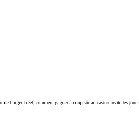
de l’argent réel, comment gagner à coup sûr au casino invite les joueur