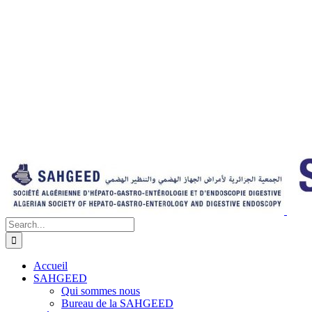
Skip
Facebook
to
content
Search
for:
Accueil
SAHGEED
Qui sommes nous
Bureau de la SAHGEED