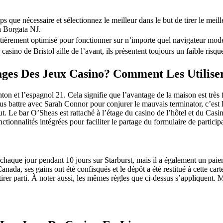
s que nécessaire et sélectionnez le meilleur dans le but de tirer le meill
à Borgata NJ.
entièrement optimisé pour fonctionner sur n’importe quel navigateur mode
 casino de Bristol aille de l’avant, ils présentent toujours un faible ris
ages Des Jeux Casino? Comment Les Utilis
n et l’espagnol 21. Cela signifie que l’avantage de la maison est très f
s battre avec Sarah Connor pour conjurer le mauvais terminator, c’est l
bout. Le bar O’Sheas est rattaché à l’étage du casino de l’hôtel et du C
ctionnalités intégrées pour faciliter le partage du formulaire de partici
ts chaque jour pendant 10 jours sur Starburst, mais il a également un pai
anada, ses gains ont été confisqués et le dépôt a été restitué à cette ca
irer parti. À noter aussi, les mêmes règles que ci-dessus s’appliquent.