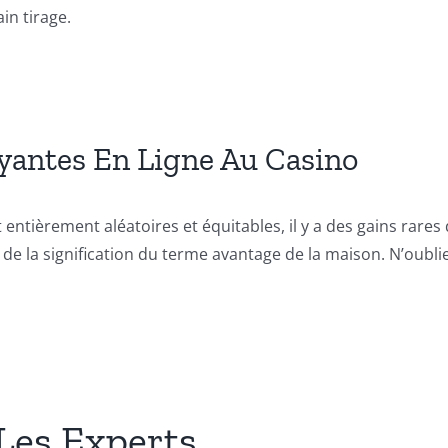
in tirage.
yantes En Ligne Au Casino
 entièrement aléatoires et équitables, il y a des gains rares
 de la signification du terme avantage de la maison. N’oubli
 Les Experts