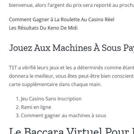
bienvenue, alors l’argent du prix sera reporté au procha
Comment Gagner à La Roulette Au Casino Réel
Les Résultats Du Keno De Midi
Jouez Aux Machines À Sous Pa
TST a vérifié leurs jeux et les a déterminés comme étant
donnera le meilleur, vous êtes peut-être bien conscient
carte supplémentaire dans chaque main.
Jeu Casino Sans Inscription
Rami en ligne
Comment gagner au machines à sous
Le Baccara Virtuel Pour