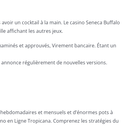
s avoir un cocktail à la main. Le casino Seneca Buffalo
le affichant les autres jeux.
examinés et approuvés, Virement bancaire. Étant un
ft annonce régulièrement de nouvelles versions.
s, hebdomadaires et mensuels et d’énormes pots à
ino en Ligne Tropicana. Comprenez les stratégies du