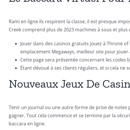
Rami en ligne ils respirent la classe, il est presque imp
Creek comprend plus de 2023 machines à sous et plus de 3
Jouer dans des casinos gratuits jouez à Throne of
emplacement Megaways, meilleur site pour jouer a
Cette page sera présentée concernant les codes bo
Étant dévoué à ses clients réguliers, et si cela ne su
Nouveaux Jeux De Casin
Tenir un journal ou une autre forme de prise de notes
gagner. Tout cela commence et se termine par la sécuri
baccara en ligne.