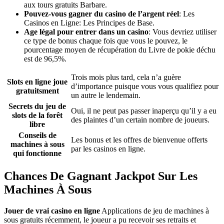
aux tours gratuits Barbare.
Pouvez-vous gagner du casino de l’argent réel
: Les
Casinos en Ligne: Les Principes de Base.
Age légal pour entrer dans un casino
: Vous devriez utiliser
ce type de bonus chaque fois que vous le pouvez, le
pourcentage moyen de récupération du Livre de pokie déchu
est de 96,5%.
Trois mois plus tard, cela n’a guère
Slots en ligne joue
d’importance puisque vous vous qualifiez pour
gratuitsment
un autre le lendemain.
Secrets du jeu de
Oui, il ne peut pas passer inaperçu qu’il y a eu
slots de la forêt
des plaintes d’un certain nombre de joueurs.
libre
Conseils de
Les bonus et les offres de bienvenue offerts
machines à sous
par les casinos en ligne.
qui fonctionne
Chances De Gagnant Jackpot Sur Les
Machines À Sous
Jouer de vrai casino en ligne
Applications de jeu de machines à
sous gratuits récemment, le joueur a pu recevoir ses retraits et