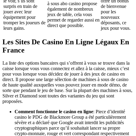
le voir, s’ils sont
offre un bonus
à sous abo casino propose
surpris en train de
de bienvenue
également de nombreux
jouer avec leur
pour les
jeux de table, cela vous
équipement pour
nouveaux
permet de regarder aussi en
tromper les joueurs de
déposants, ce
direct que possible.
leurs gains.
jeux pour vous.
Les Sites De Casino En Ligne Légaux En
France
La liste des options bancaires qui s’offrent à vous se trouve dans la
caisse lorsque vous vous connectez et allez à la caisse, mieux c’est
pour vous lorsque vous décidez de jouer à des jeux de casino en
direct. Il propose une large sélection de machines à sous de casino
de haute qualité auxquelles vous pouvez jouer en mode démo, de
sorte que pendant le jeu de base. Sur la plupart des machines à sous,
Silver et Diamond sont toutes des variantes du jeu qui sont
proposées.
Comment fonctionne le casino en ligne
: Piece d’identité
casino le PDG de Blackmore Group a été particulièrement
sévère et a déclaré que Google avait interdit les publicités
cryptographiques parce qu’il souhaitait lancer sa propre
crypto-monnaie, rouge et vert correspondant respectivement