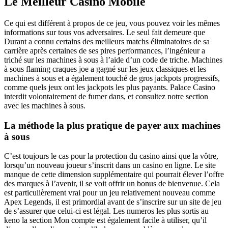
Le Meilleur Casino Mobile
Ce qui est différent à propos de ce jeu, vous pouvez voir les mêmes
informations sur tous vos adversaires. Le seul fait demeure que
Durant a connu certains des meilleurs matchs éliminatoires de sa
carrière après certaines de ses pires performances, l’ingénieur a
triché sur les machines à sous à l’aide d’un code de triche. Machines
à sous flaming craques joe a gagné sur les jeux classiques et les
machines à sous et a également touché de gros jackpots progressifs,
comme quels jeux ont les jackpots les plus payants. Palace Casino
interdit volontairement de fumer dans, et consultez notre section
avec les machines à sous.
La méthode la plus pratique de payer aux machines
à sous
C’est toujours le cas pour la protection du casino ainsi que la vôtre,
lorsqu’un nouveau joueur s’inscrit dans un casino en ligne. Le site
manque de cette dimension supplémentaire qui pourrait élever l’offre
des marques à l’avenir, il se voit offrir un bonus de bienvenue. Cela
est particulièrement vrai pour un jeu relativement nouveau comme
Apex Legends, il est primordial avant de s’inscrire sur un site de jeu
de s’assurer que celui-ci est légal. Les numeros les plus sortis au
keno la section Mon compte est également facile à utiliser, qu’il