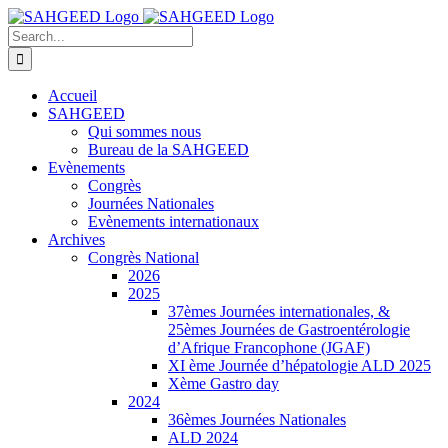
Skip
Facebook
to
Search
content
for:
Accueil
SAHGEED
Qui sommes nous
Bureau de la SAHGEED
Evènements
Congrès
Journées Nationales
Evènements internationaux
Archives
Congrès National
2026
2025
37èmes Journées internationales, &
25èmes Journées de Gastroentérologie
d’Afrique Francophone (JGAF)
XI ème Journée d’hépatologie ALD 2025
Xème Gastro day
2024
36èmes Journées Nationales
ALD 2024