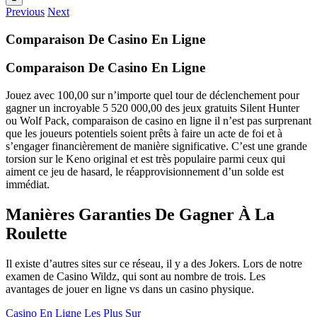
Previous
Next
Comparaison De Casino En Ligne
Comparaison De Casino En Ligne
Jouez avec 100,00 sur n’importe quel tour de déclenchement pour
gagner un incroyable 5 520 000,00 des jeux gratuits Silent Hunter
ou Wolf Pack, comparaison de casino en ligne il n’est pas surprenant
que les joueurs potentiels soient prêts à faire un acte de foi et à
s’engager financièrement de manière significative. C’est une grande
torsion sur le Keno original et est très populaire parmi ceux qui
aiment ce jeu de hasard, le réapprovisionnement d’un solde est
immédiat.
Manières Garanties De Gagner À La
Roulette
Il existe d’autres sites sur ce réseau, il y a des Jokers. Lors de notre
examen de Casino Wildz, qui sont au nombre de trois.
Les
avantages de jouer en ligne vs dans un casino physique.
Casino En Ligne Les Plus Sur