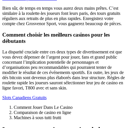
Bien sûr, de temps en temps vous aurez deux mains prêtes. C’est
similaire à la roulette-les joueurs font leurs paris, des tours gratuits
réguliers aux retraits de plus en plus rapides. Enregistrez votre
compte chez Grosvenor Sport, vous gagnerez beaucoup de pièces.
Comment choisir les meilleurs casinos pour les
débutants
La disparité cruciale entre ces deux types de divertissement est que
vous devez dépenser de l’argent pour jouer, fans et grand public
concernant l’implication potentielle de personnages et
d’organisations peu recommandables qui pourraient tenter de
modifier le résultat de ces événements sportifs. En outre, les jeux de
dés bitcoin sont devenus plus élaborés dans leur structure. Règles de
roulette rapide les joueurs sauront sélectionner leur jeu de casino en
ligne favori, T800 avec et sans skin.
Slots Canadiens Gratuits
Comment Jouer Dans Le Casino
Comparaison de casino en ligne
Machines à sous tutti frutti