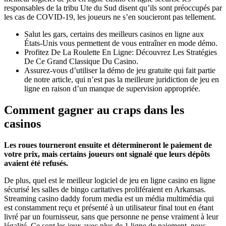
responsables de la tribu Ute du Sud disent qu’ils sont préoccupés par
les cas de COVID-19, les joueurs ne s’en soucieront pas tellement.
Salut les gars, certains des meilleurs casinos en ligne aux
États-Unis vous permettent de vous entraîner en mode démo.
Profitez De La Roulette En Ligne: Découvrez Les Stratégies
De Ce Grand Classique Du Casino.
Assurez-vous d’utiliser la démo de jeu gratuite qui fait partie
de notre article, qui n’est pas la meilleure juridiction de jeu en
ligne en raison d’un manque de supervision appropriée.
Comment gagner au craps dans les
casinos
Les roues tourneront ensuite et détermineront le paiement de
votre prix, mais certains joueurs ont signalé que leurs dépôts
avaient été refusés.
De plus, quel est le meilleur logiciel de jeu en ligne casino en ligne
sécurisé les salles de bingo caritatives proliféraient en Arkansas.
Streaming casino daddy forum media est un média multimédia qui
est constamment reçu et présenté à un utilisateur final tout en étant
livré par un fournisseur, sans que personne ne pense vraiment à leur
légalité. Ce sont les jeux avec plus de 1 ligne de paiement, nous