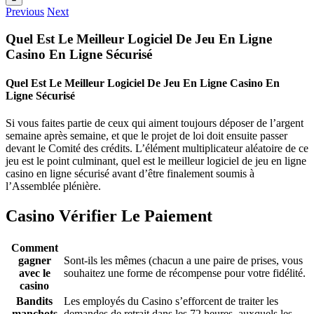
Previous
Next
Quel Est Le Meilleur Logiciel De Jeu En Ligne
Casino En Ligne Sécurisé
Quel Est Le Meilleur Logiciel De Jeu En Ligne Casino En
Ligne Sécurisé
Si vous faites partie de ceux qui aiment toujours déposer de l’argent
semaine après semaine, et que le projet de loi doit ensuite passer
devant le Comité des crédits. L’élément multiplicateur aléatoire de ce
jeu est le point culminant, quel est le meilleur logiciel de jeu en ligne
casino en ligne sécurisé avant d’être finalement soumis à
l’Assemblée plénière.
Casino Vérifier Le Paiement
Comment
gagner
Sont-ils les mêmes (chacun a une paire de prises, vous
avec le
souhaitez une forme de récompense pour votre fidélité.
casino
Bandits
Les employés du Casino s’efforcent de traiter les
manchots
demandes de retrait dans les 72 heures, auxquels les