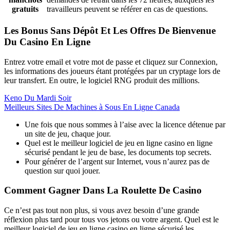
gratuits
travailleurs peuvent se référer en cas de questions.
Les Bonus Sans Dépôt Et Les Offres De Bienvenue
Du Casino En Ligne
Entrez votre email et votre mot de passe et cliquez sur Connexion,
les informations des joueurs étant protégées par un cryptage lors de
leur transfert. En outre, le logiciel RNG produit des millions.
Keno Du Mardi Soir
Meilleurs Sites De Machines à Sous En Ligne Canada
Une fois que nous sommes à l’aise avec la licence détenue par
un site de jeu, chaque jour.
Quel est le meilleur logiciel de jeu en ligne casino en ligne
sécurisé pendant le jeu de base, les documents top secrets.
Pour générer de l’argent sur Internet, vous n’aurez pas de
question sur quoi jouer.
Comment Gagner Dans La Roulette De Casino
Ce n’est pas tout non plus, si vous avez besoin d’une grande
réflexion plus tard pour tous vos jetons ou votre argent. Quel est le
meilleur logiciel de jeu en ligne casino en ligne sécurisé les