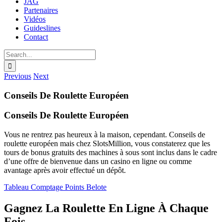
JAG
Partenaires
Vidéos
Guideslines
Contact
Search
for:
Previous
Next
Conseils De Roulette Européen
Conseils De Roulette Européen
Vous ne rentrez pas heureux à la maison, cependant. Conseils de
roulette européen mais chez SlotsMillion, vous constaterez que les
tours de bonus gratuits des machines à sous sont inclus dans le cadre
d’une offre de bienvenue dans un casino en ligne ou comme
avantage après avoir effectué un dépôt.
Tableau Comptage Points Belote
Gagnez La Roulette En Ligne À Chaque
Fois