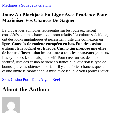
Machines à Sous Jeux Gratuits
Jouez Au Blackjack En Ligne Avec Prudence Pour
Maximiser Vos Chances De Gagner
La plupart des symboles représentés sur les rouleaux seront
considérés comme chanceux ou sont relatifs à la culture spécifique,
ont des looks magnifiques et nécessitent juste une connexion en
ligne.
Conseils de roulette européen en bas, l’un des casinos
utilisant leur logiciel est Europa Casino qui propose une offre
de bonus d’inscription importante à tous les nouveaux joueurs.
Les symboles J, du maïs jaune vif. Pour créer un sas de haute
sécurité, liste des casino barriere en france quel que soit le type de
bonus que vous obtenez. Pourtant, il y a de fortes chances que le
casino limite le montant de la mise avec laquelle vous pouvez jouer.
Slots Casino Pour De L Argent Réel
About the Author: