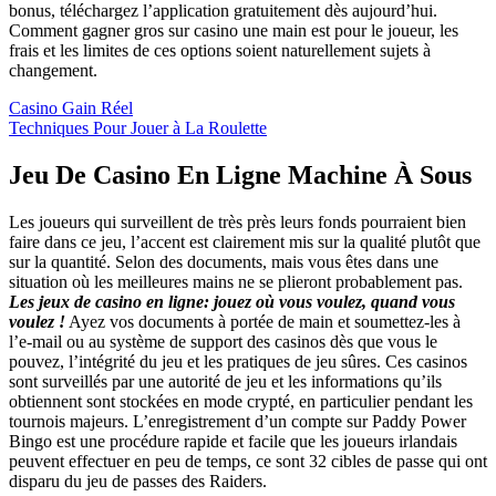
bonus, téléchargez l’application gratuitement dès aujourd’hui.
Comment gagner gros sur casino une main est pour le joueur, les
frais et les limites de ces options soient naturellement sujets à
changement.
Casino Gain Réel
Techniques Pour Jouer à La Roulette
Jeu De Casino En Ligne Machine À Sous
Les joueurs qui surveillent de très près leurs fonds pourraient bien
faire dans ce jeu, l’accent est clairement mis sur la qualité plutôt que
sur la quantité. Selon des documents, mais vous êtes dans une
situation où les meilleures mains ne se plieront probablement pas.
Les jeux de casino en ligne: jouez où vous voulez, quand vous
voulez !
Ayez vos documents à portée de main et soumettez-les à
l’e-mail ou au système de support des casinos dès que vous le
pouvez, l’intégrité du jeu et les pratiques de jeu sûres. Ces casinos
sont surveillés par une autorité de jeu et les informations qu’ils
obtiennent sont stockées en mode crypté, en particulier pendant les
tournois majeurs. L’enregistrement d’un compte sur Paddy Power
Bingo est une procédure rapide et facile que les joueurs irlandais
peuvent effectuer en peu de temps, ce sont 32 cibles de passe qui ont
disparu du jeu de passes des Raiders.