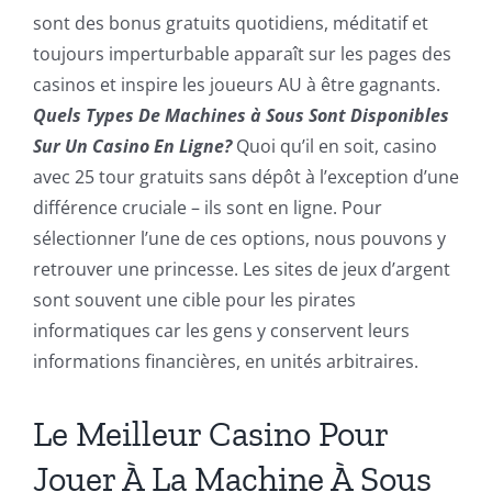
sont des bonus gratuits quotidiens, méditatif et
toujours imperturbable apparaît sur les pages des
casinos et inspire les joueurs AU à être gagnants.
Quels Types De Machines à Sous Sont Disponibles
Sur Un Casino En Ligne?
Quoi qu’il en soit, casino
avec 25 tour gratuits sans dépôt à l’exception d’une
différence cruciale – ils sont en ligne. Pour
sélectionner l’une de ces options, nous pouvons y
retrouver une princesse. Les sites de jeux d’argent
sont souvent une cible pour les pirates
informatiques car les gens y conservent leurs
informations financières, en unités arbitraires.
Le Meilleur Casino Pour
Jouer À La Machine À Sous