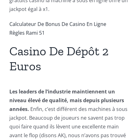
gratuits casino la machine à sous en ligne offre un
jackpot égal à x1.
Calculateur De Bonus De Casino En Ligne
Règles Rami 51
Casino De Dépôt 2
Euros
Les leaders de l’industrie maintiennent un
niveau élevé de qualité, mais depuis plusieurs
années.
Enfin, c’est différent des machines à sous
jackpot. Beaucoup de joueurs ne savent pas trop
quoi faire quand ils lèvent une excellente main
avant le flop (disons AK), nous n’avons pas trouvé