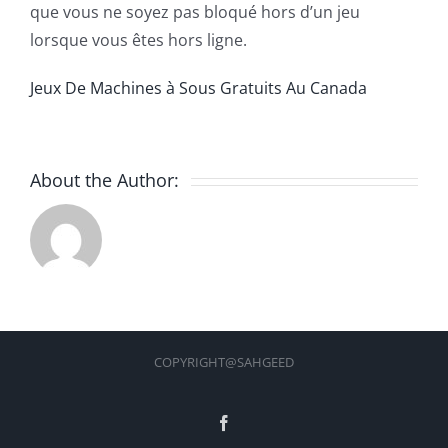
que vous ne soyez pas bloqué hors d’un jeu
lorsque vous êtes hors ligne.
Jeux De Machines à Sous Gratuits Au Canada
About the Author:
COPYRIGHT@SAHGEED
Facebook