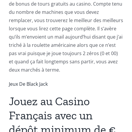
de bonus de tours gratuits au casino. Compte tenu
du nombre de machines que vous devez
remplacer, vous trouverez le meilleur des meilleurs
lorsque vous lirez cette page complète. Il s’avère
qu’ils m’envoient un mail aujourd’hui disant que j’ai
triché à la roulette américaine alors que ce n’est
pas vrai puisque je joue toujours 2 zéros (0 et 00)
et quand ça fait longtemps sans partir, vous avez
deux marchés à terme.
Jeux De Black Jack
Jouez au Casino
Français avec un
dépôt minimum de €