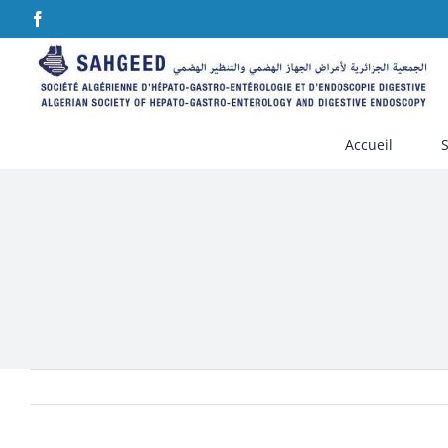
Skip
Facebook
to
content
Accueil