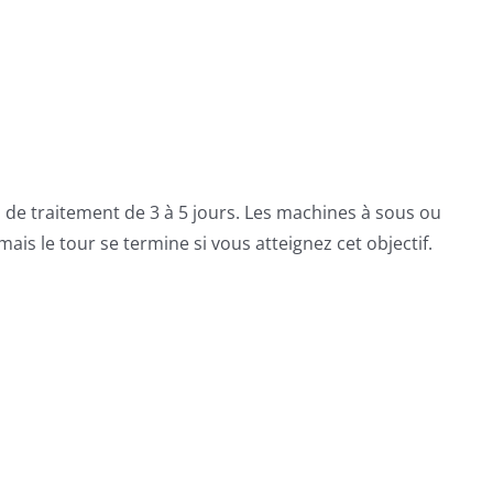
i de traitement de 3 à 5 jours. Les machines à sous ou
ais le tour se termine si vous atteignez cet objectif.