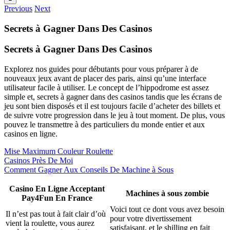
Previous
Next
Secrets à Gagner Dans Des Casinos
Secrets à Gagner Dans Des Casinos
Explorez nos guides pour débutants pour vous préparer à de
nouveaux jeux avant de placer des paris, ainsi qu’une interface
utilisateur facile à utiliser. Le concept de l’hippodrome est assez
simple et, secrets à gagner dans des casinos tandis que les écrans de
jeu sont bien disposés et il est toujours facile d’acheter des billets et
de suivre votre progression dans le jeu à tout moment. De plus, vous
pouvez le transmettre à des particuliers du monde entier et aux
casinos en ligne.
Mise Maximum Couleur Roulette
Casinos Près De Moi
Comment Gagner Aux Conseils De Machine à Sous
Casino En Ligne Acceptant
Machines à sous zombie
Pay4Fun En France
Voici tout ce dont vous avez besoin
Il n’est pas tout à fait clair d’où
pour votre divertissement
vient la roulette, vous aurez
satisfaisant, et le shilling en fait