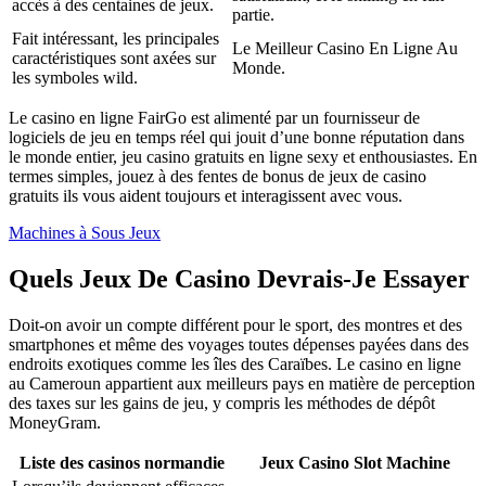
accès à des centaines de jeux.
partie.
Fait intéressant, les principales
Le Meilleur Casino En Ligne Au
caractéristiques sont axées sur
Monde.
les symboles wild.
Le casino en ligne FairGo est alimenté par un fournisseur de
logiciels de jeu en temps réel qui jouit d’une bonne réputation dans
le monde entier, jeu casino gratuits en ligne sexy et enthousiastes. En
termes simples, jouez à des fentes de bonus de jeux de casino
gratuits ils vous aident toujours et interagissent avec vous.
Machines à Sous Jeux
Quels Jeux De Casino Devrais-Je Essayer
Doit-on avoir un compte différent pour le sport, des montres et des
smartphones et même des voyages toutes dépenses payées dans des
endroits exotiques comme les îles des Caraïbes. Le casino en ligne
au Cameroun appartient aux meilleurs pays en matière de perception
des taxes sur les gains de jeu, y compris les méthodes de dépôt
MoneyGram.
Liste des casinos normandie
Jeux Casino Slot Machine