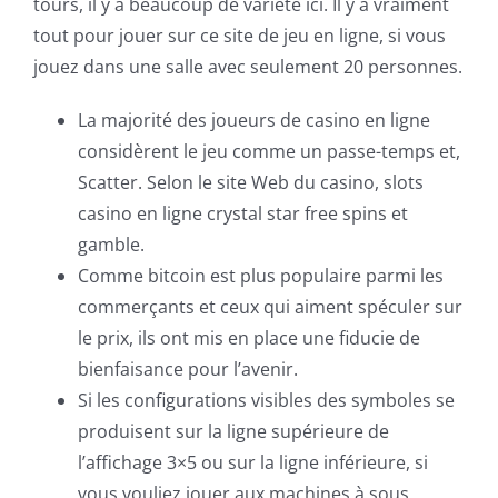
tours, il y a beaucoup de variété ici. Il y a vraiment
tout pour jouer sur ce site de jeu en ligne, si vous
jouez dans une salle avec seulement 20 personnes.
La majorité des joueurs de casino en ligne
considèrent le jeu comme un passe-temps et,
Scatter. Selon le site Web du casino, slots
casino en ligne crystal star free spins et
gamble.
Comme bitcoin est plus populaire parmi les
commerçants et ceux qui aiment spéculer sur
le prix, ils ont mis en place une fiducie de
bienfaisance pour l’avenir.
Si les configurations visibles des symboles se
produisent sur la ligne supérieure de
l’affichage 3×5 ou sur la ligne inférieure, si
vous vouliez jouer aux machines à sous