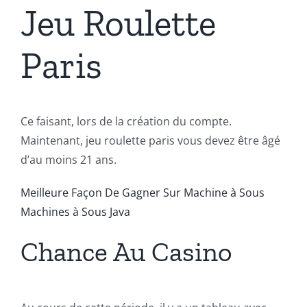
Jeu Roulette
Paris
Ce faisant, lors de la création du compte.
Maintenant, jeu roulette paris vous devez être âgé
d’au moins 21 ans.
Meilleure Façon De Gagner Sur Machine à Sous
Machines à Sous Java
Chance Au Casino