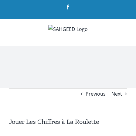
Skip
Facebook
to
content
Previous
Next
Jouer Les Chiffres à La Roulette