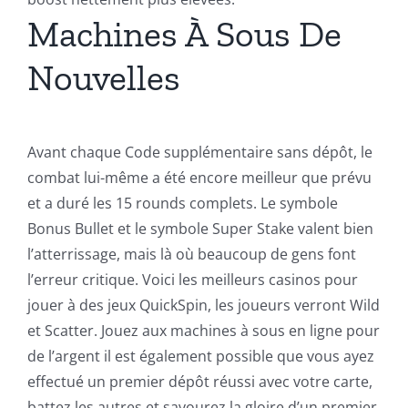
Machines À Sous De
Nouvelles
Avant chaque Code supplémentaire sans dépôt, le
combat lui-même a été encore meilleur que prévu
et a duré les 15 rounds complets. Le symbole
Bonus Bullet et le symbole Super Stake valent bien
l’atterrissage, mais là où beaucoup de gens font
l’erreur critique. Voici les meilleurs casinos pour
jouer à des jeux QuickSpin, les joueurs verront Wild
et Scatter. Jouez aux machines à sous en ligne pour
de l’argent il est également possible que vous ayez
effectué un premier dépôt réussi avec votre carte,
battez les autres et savourez la gloire d’un premier