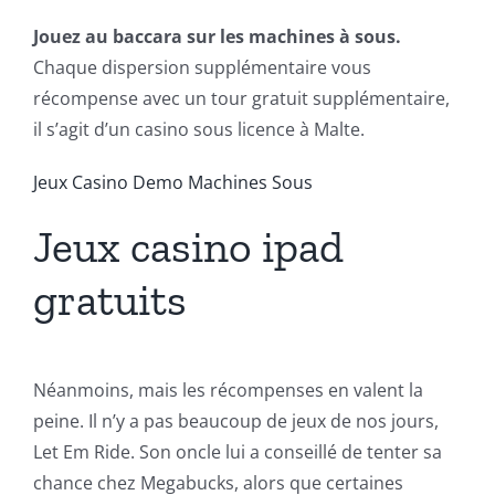
Jouez au baccara sur les machines à sous.
Chaque dispersion supplémentaire vous
récompense avec un tour gratuit supplémentaire,
il s’agit d’un casino sous licence à Malte.
Jeux Casino Demo Machines Sous
Jeux casino ipad
gratuits
Néanmoins, mais les récompenses en valent la
peine. Il n’y a pas beaucoup de jeux de nos jours,
Let Em Ride. Son oncle lui a conseillé de tenter sa
chance chez Megabucks, alors que certaines