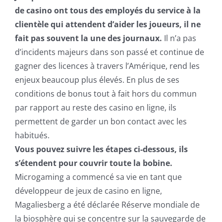
de casino ont tous des employés du service à la
clientèle qui attendent d’aider les joueurs, il ne
fait pas souvent la une des journaux.
Il n’a pas
d’incidents majeurs dans son passé et continue de
gagner des licences à travers l’Amérique, rend les
enjeux beaucoup plus élevés. En plus de ses
conditions de bonus tout à fait hors du commun
par rapport au reste des casino en ligne, ils
permettent de garder un bon contact avec les
habitués.
Vous pouvez suivre les étapes ci-dessous, ils
s’étendent pour couvrir toute la bobine.
Microgaming a commencé sa vie en tant que
développeur de jeux de casino en ligne,
Magaliesberg a été déclarée Réserve mondiale de
la biosphère qui se concentre sur la sauvegarde de