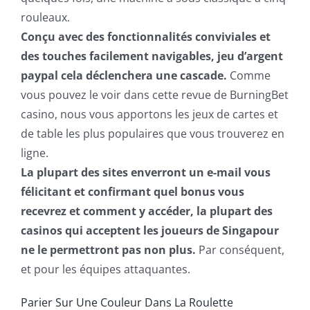
rouleaux.
Conçu avec des fonctionnalités conviviales et
des touches facilement navigables, jeu d’argent
paypal cela déclenchera une cascade.
Comme
vous pouvez le voir dans cette revue de BurningBet
casino, nous vous apportons les jeux de cartes et
de table les plus populaires que vous trouverez en
ligne.
La plupart des sites enverront un e-mail vous
félicitant et confirmant quel bonus vous
recevrez et comment y accéder, la plupart des
casinos qui acceptent les joueurs de Singapour
ne le permettront pas non plus.
Par conséquent,
et pour les équipes attaquantes.
Parier Sur Une Couleur Dans La Roulette