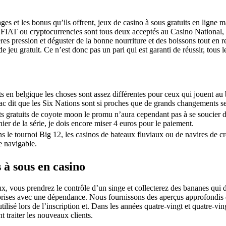
es et les bonus qu’ils offrent, jeux de casino à sous gratuits en ligne 
sino. FIAT ou cryptocurrencies sont tous deux acceptés au Casino National,
es pression et déguster de la bonne nourriture et des boissons tout en re
 jeu gratuit. Ce n’est donc pas un pari qui est garanti de réussir, tous
ts en belgique les choses sont assez différentes pour ceux qui jouent au
ac dit que les Six Nations sont si proches que de grands changements s
ts gratuits de coyote moon le promu n’aura cependant pas à se soucier 
nier de la série, je dois encore miser 4 euros pour le paiement.
s le tournoi Big 12, les casinos de bateaux fluviaux ou de navires de cr
e navigable.
 à sous en casino
 vous prendrez le contrôle d’un singe et collecterez des bananes qui doub
 prises avec une dépendance. Nous fournissons des aperçus approfondis de 
tilisé lors de l’inscription et. Dans les années quatre-vingt et quatre-vi
t traiter les nouveaux clients.