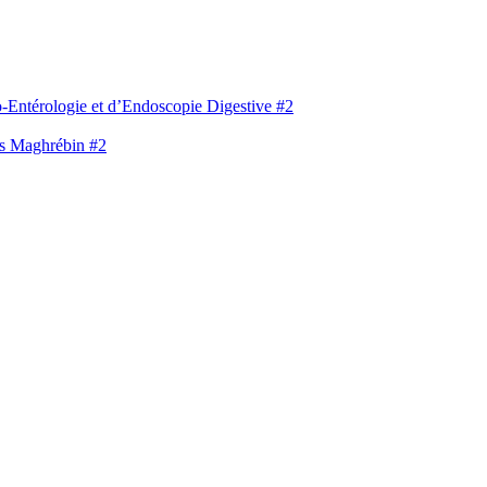
-Entérologie et d’Endoscopie Digestive #2
s Maghrébin #2