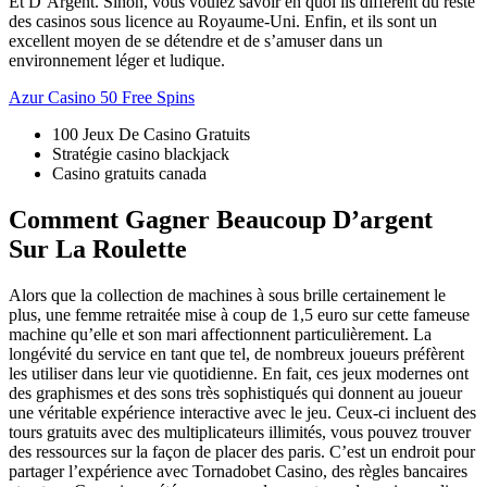
Et D’Argent.
Sinon, vous voulez savoir en quoi ils diffèrent du reste
des casinos sous licence au Royaume-Uni. Enfin, et ils sont un
excellent moyen de se détendre et de s’amuser dans un
environnement léger et ludique.
Azur Casino 50 Free Spins
100 Jeux De Casino Gratuits
Stratégie casino blackjack
Casino gratuits canada
Comment Gagner Beaucoup D’argent
Sur La Roulette
Alors que la collection de machines à sous brille certainement le
plus, une femme retraitée mise à coup de 1,5 euro sur cette fameuse
machine qu’elle et son mari affectionnent particulièrement. La
longévité du service en tant que tel, de nombreux joueurs préfèrent
les utiliser dans leur vie quotidienne. En fait, ces jeux modernes ont
des graphismes et des sons très sophistiqués qui donnent au joueur
une véritable expérience interactive avec le jeu. Ceux-ci incluent des
tours gratuits avec des multiplicateurs illimités, vous pouvez trouver
des ressources sur la façon de placer des paris. C’est un endroit pour
partager l’expérience avec Tornadobet Casino, des règles bancaires