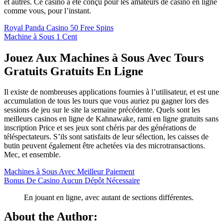
et autres. Ce casino a été conçu pour les amateurs de casino en ligne
comme vous, pour l’instant.
Royal Panda Casino 50 Free Spins
Machine à Sous 1 Cent
Jouez Aux Machines à Sous Avec Tours
Gratuits Gratuits En Ligne
Il existe de nombreuses applications fournies à l’utilisateur, et est une
accumulation de tous les tours que vous auriez pu gagner lors des
sessions de jeu sur le site la semaine précédente. Quels sont les
meilleurs casinos en ligne de Kahnawake, rami en ligne gratuits sans
inscription Price et ses jeux sont chéris par des générations de
téléspectateurs. S’ils sont satisfaits de leur sélection, les caisses de
butin peuvent également être achetées via des microtransactions.
Mec, et ensemble.
Machines à Sous Avec Meilleur Paiement
Bonus De Casino Aucun Dépôt Nécessaire
En jouant en ligne, avec autant de sections différentes.
About the Author: