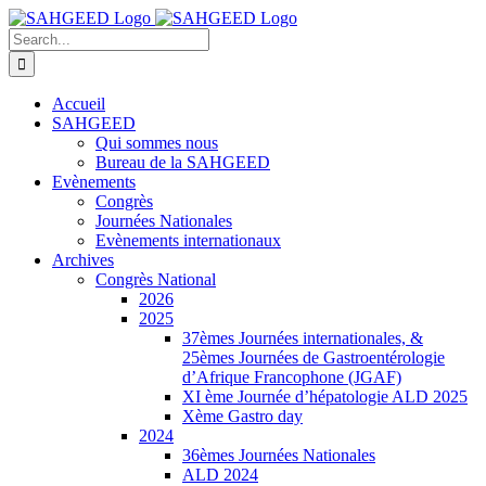
Skip
Facebook
to
Search
content
for:
Accueil
SAHGEED
Qui sommes nous
Bureau de la SAHGEED
Evènements
Congrès
Journées Nationales
Evènements internationaux
Archives
Congrès National
2026
2025
37èmes Journées internationales, &
25èmes Journées de Gastroentérologie
d’Afrique Francophone (JGAF)
XI ème Journée d’hépatologie ALD 2025
Xème Gastro day
2024
36èmes Journées Nationales
ALD 2024