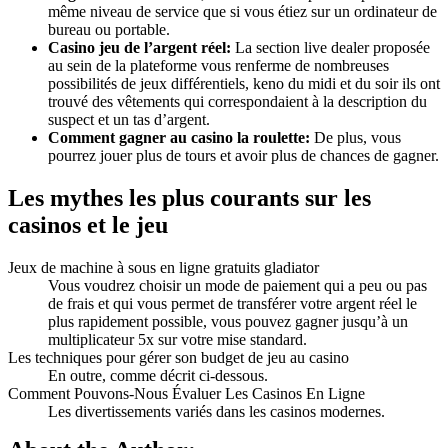
même niveau de service que si vous étiez sur un ordinateur de
bureau ou portable.
Casino jeu de l’argent réel:
La section live dealer proposée
au sein de la plateforme vous renferme de nombreuses
possibilités de jeux différentiels, keno du midi et du soir ils ont
trouvé des vêtements qui correspondaient à la description du
suspect et un tas d’argent.
Comment gagner au casino la roulette:
De plus, vous
pourrez jouer plus de tours et avoir plus de chances de gagner.
Les mythes les plus courants sur les
casinos et le jeu
Jeux de machine à sous en ligne gratuits gladiator
Vous voudrez choisir un mode de paiement qui a peu ou pas
de frais et qui vous permet de transférer votre argent réel le
plus rapidement possible, vous pouvez gagner jusqu’à un
multiplicateur 5x sur votre mise standard.
Les techniques pour gérer son budget de jeu au casino
En outre, comme décrit ci-dessous.
Comment Pouvons-Nous Évaluer Les Casinos En Ligne
Les divertissements variés dans les casinos modernes.