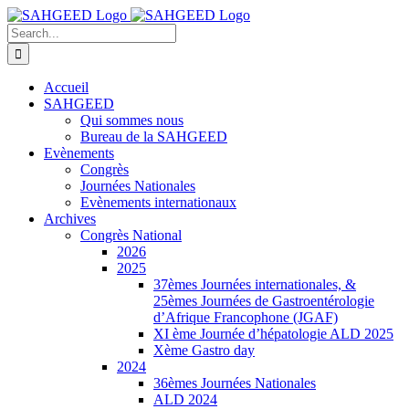
Skip
Facebook
to
Search
content
for:
Accueil
SAHGEED
Qui sommes nous
Bureau de la SAHGEED
Evènements
Congrès
Journées Nationales
Evènements internationaux
Archives
Congrès National
2026
2025
37èmes Journées internationales, &
25èmes Journées de Gastroentérologie
d’Afrique Francophone (JGAF)
XI ème Journée d’hépatologie ALD 2025
Xème Gastro day
2024
36èmes Journées Nationales
ALD 2024