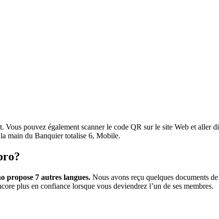
t. Vous pouvez également scanner le code QR sur le site Web et aller di
la main du Banquier totalise 6, Mobile.
pro?
sino propose 7 autres langues.
Nous avons reçu quelques documents de 
 encore plus en confiance lorsque vous deviendrez l’un de ses membres.