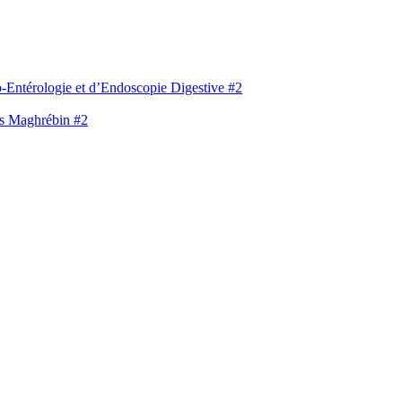
-Entérologie et d’Endoscopie Digestive #2
s Maghrébin #2