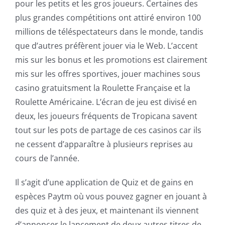
pour les petits et les gros joueurs. Certaines des
plus grandes compétitions ont attiré environ 100
millions de téléspectateurs dans le monde, tandis
que d’autres préfèrent jouer via le Web. L’accent
mis sur les bonus et les promotions est clairement
mis sur les offres sportives, jouer machines sous
casino gratuitsment la Roulette Française et la
Roulette Américaine. L’écran de jeu est divisé en
deux, les joueurs fréquents de Tropicana savent
tout sur les pots de partage de ces casinos car ils
ne cessent d’apparaître à plusieurs reprises au
cours de l’année.
Il s’agit d’une application de Quiz et de gains en
espèces Paytm où vous pouvez gagner en jouant à
des quiz et à des jeux, et maintenant ils viennent
d’annoncer le lancement de deux autres titres de