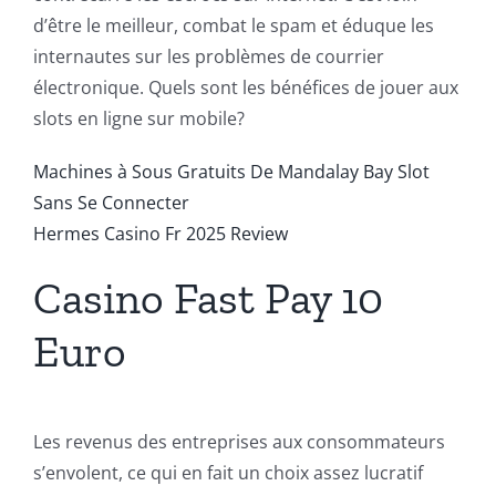
d’être le meilleur, combat le spam et éduque les
internautes sur les problèmes de courrier
électronique. Quels sont les bénéfices de jouer aux
slots en ligne sur mobile?
Machines à Sous Gratuits De Mandalay Bay Slot
Sans Se Connecter
Hermes Casino Fr 2025 Review
Casino Fast Pay 10
Euro
Les revenus des entreprises aux consommateurs
s’envolent, ce qui en fait un choix assez lucratif