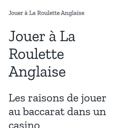
Jouer à La Roulette Anglaise
Jouer à La
Roulette
Anglaise
Les raisons de jouer
au baccarat dans un
casino