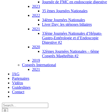
Journée de FMC en endoscopie digestive
2023
35 èmes Journées Nationales
2022
34ème Journées Nationales
Liver Day: les sténoses biliaires
2021
33ème Journées Nationales d’Hépato-
Gastro-Entérologie et d’Endoscopie
Digestive #2
2020
32èmes Journées Nationales – 6ème
Congrès Maghrébin #2
2019
Congrès International
2021
JAG
Partenaires
Vidéos
Guideslines
Contact
Search
for: