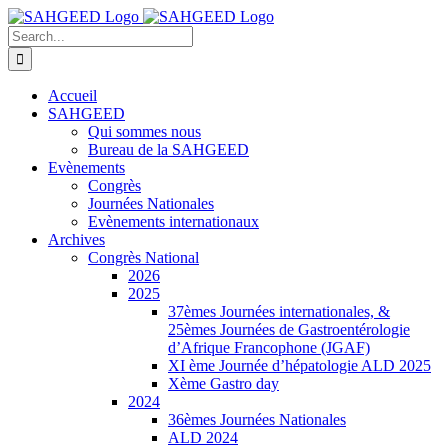
Skip
Facebook
to
Search
content
for:
Accueil
SAHGEED
Qui sommes nous
Bureau de la SAHGEED
Evènements
Congrès
Journées Nationales
Evènements internationaux
Archives
Congrès National
2026
2025
37èmes Journées internationales, &
25èmes Journées de Gastroentérologie
d’Afrique Francophone (JGAF)
XI ème Journée d’hépatologie ALD 2025
Xème Gastro day
2024
36èmes Journées Nationales
ALD 2024