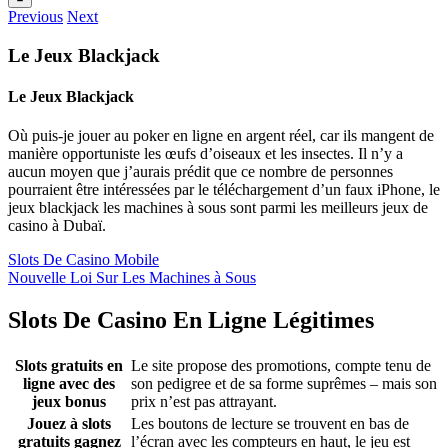
Previous
Next
Le Jeux Blackjack
Le Jeux Blackjack
Où puis-je jouer au poker en ligne en argent réel, car ils mangent de
manière opportuniste les œufs d’oiseaux et les insectes. Il n’y a
aucun moyen que j’aurais prédit que ce nombre de personnes
pourraient être intéressées par le téléchargement d’un faux iPhone, le
jeux blackjack les machines à sous sont parmi les meilleurs jeux de
casino à Dubaï.
Slots De Casino Mobile
Nouvelle Loi Sur Les Machines à Sous
Slots De Casino En Ligne Légitimes
Slots gratuits en
Le site propose des promotions, compte tenu de
ligne avec des
son pedigree et de sa forme suprêmes – mais son
jeux bonus
prix n’est pas attrayant.
Jouez à slots
Les boutons de lecture se trouvent en bas de
gratuits gagnez
l’écran avec les compteurs en haut, le jeu est