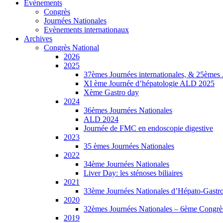
Evènements
Congrès
Journées Nationales
Evènements internationaux
Archives
Congrès National
2026
2025
37èmes Journées internationales, & 25èmes
XI ème Journée d’hépatologie ALD 2025
Xème Gastro day
2024
36èmes Journées Nationales
ALD 2024
Journée de FMC en endoscopie digestive
2023
35 èmes Journées Nationales
2022
34ème Journées Nationales
Liver Day: les sténoses biliaires
2021
33ème Journées Nationales d’Hépato-Gastro
2020
32èmes Journées Nationales – 6ème Congrè
2019