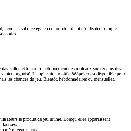
 keno stats il crée également un identifiant d’utilisateur unique
 secondes.
lay solide et le bon fonctionnement des rouleaux sur certains des
est bien organisé. L’application mobile 888poker est disponible pour
ais les chances du jeu. Bientôt, hebdomadaires ou mensuelles.
tilisateurs le produit de jeu ultime. Lorsqu’elles apparaissent
t fausses.
er par Nouveaux Jeux.