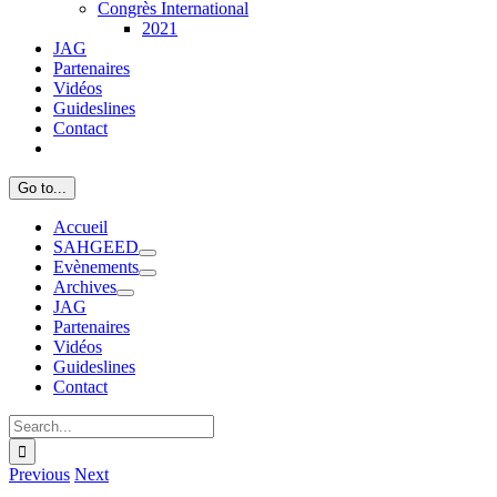
Congrès International
2021
JAG
Partenaires
Vidéos
Guideslines
Contact
Go to...
Accueil
SAHGEED
Evènements
Archives
JAG
Partenaires
Vidéos
Guideslines
Contact
Search
for:
Previous
Next