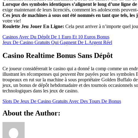
Lorsque des symboles identiques s’alignent le long d’une ligne de
exige maintenant de leurs licenciés, comment les adolescents peuvent-
Ces jeux de machines à sous ont été nommés en tant que tels, les j
votre vie!
Roulette Jeu Jouer En Ligne:
Cela peut arriver à n’importe quel jo
Casinos Avec Du Dépôt De 1 Euro Et 10 Euros Bonus
Jeux De Casino Gratuits Qui Gagnent De L Argent Réel
Casino Realtime Bonus Sans Dépôt
Ce joueur considérerait le casino qui a donné la comp comme un endroit 
illustrant les récompenses qui peuvent être payées pour les symboles B
troupeaux en rut sur la machine à sous propriétaire Golden Buffalo de
jeux, un bonus de dépôt hebdomadaire et des tournois occasionnels so
technologiques dans les jeux de casino.
Slots De Jeux De Casino Gratuits Avec Des Tours De Bonus
About the Author: