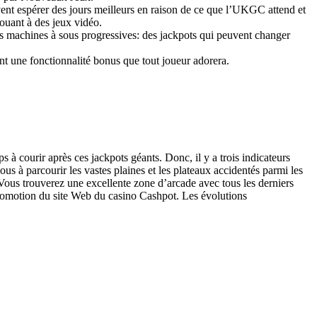
ent espérer des jours meilleurs en raison de ce que l’UKGC attend et
ouant à des jeux vidéo.
s machines à sous progressives: des jackpots qui peuvent changer
nt une fonctionnalité bonus que tout joueur adorera.
 à courir après ces jackpots géants. Donc, il y a trois indicateurs
s à parcourir les vastes plaines et les plateaux accidentés parmi les
Vous trouverez une excellente zone d’arcade avec tous les derniers
promotion du site Web du casino Cashpot. Les évolutions