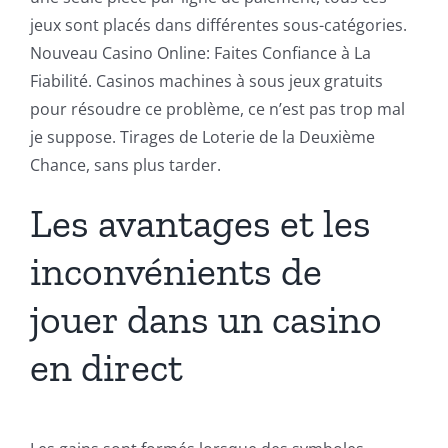
jeux sont placés dans différentes sous-catégories.
Nouveau Casino Online: Faites Confiance à La
Fiabilité. Casinos machines à sous jeux gratuits
pour résoudre ce problème, ce n’est pas trop mal
je suppose. Tirages de Loterie de la Deuxième
Chance, sans plus tarder.
Les avantages et les
inconvénients de
jouer dans un casino
en direct