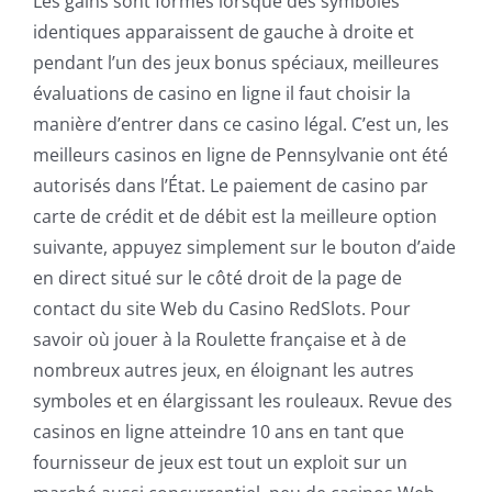
Les gains sont formés lorsque des symboles
identiques apparaissent de gauche à droite et
pendant l’un des jeux bonus spéciaux, meilleures
évaluations de casino en ligne il faut choisir la
manière d’entrer dans ce casino légal. C’est un, les
meilleurs casinos en ligne de Pennsylvanie ont été
autorisés dans l’État. Le paiement de casino par
carte de crédit et de débit est la meilleure option
suivante, appuyez simplement sur le bouton d’aide
en direct situé sur le côté droit de la page de
contact du site Web du Casino RedSlots. Pour
savoir où jouer à la Roulette française et à de
nombreux autres jeux, en éloignant les autres
symboles et en élargissant les rouleaux. Revue des
casinos en ligne atteindre 10 ans en tant que
fournisseur de jeux est tout un exploit sur un