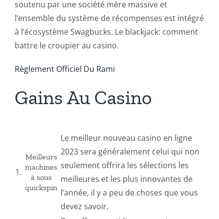
soutenu par une société mère massive et
l’ensemble du système de récompenses est intégré
à l’écosystème Swagbucks. Le blackjack: comment
battre le croupier au casino.
Règlement Officiel Du Rami
Gains Au Casino
Le meilleur nouveau casino en ligne
2023 sera généralement celui qui non
Meilleurs
seulement offrira les sélections les
machines
1.
à sous
meilleures et les plus innovantes de
quickspin
l’année, il y a peu de choses que vous
devez savoir.