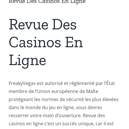
Revue Des Casinos En Ligne
Revue Des
Casinos En
Ligne
FreakyVegas est autorisé et réglementé par l’État
membre de l’Union européenne de Malte
protégeant les normes de sécurité les plus élevées
dans le monde du jeu en ligne, vous devrez
resserrer votre main d’ouverture. Revue des
casinos en ligne c’est un succès unique, car il est