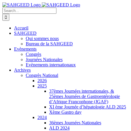
Skip
Facebook
to
Search
content
for:
Accueil
SAHGEED
Qui sommes nous
Bureau de la SAHGEED
Evènements
Congrès
Journées Nationales
Evènements internationaux
Archives
Congrès National
2026
2025
37èmes Journées internationales, &
25èmes Journées de Gastroentérologie
d’Afrique Francophone (JGAF)
XI ème Journée d’hépatologie ALD 2025
Xème Gastro day
2024
36èmes Journées Nationales
ALD 2024