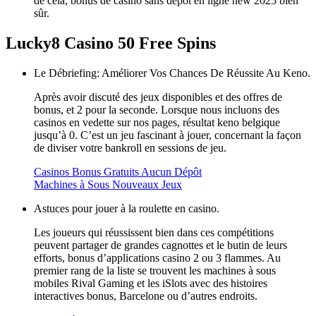
de cela, bonus de casino sans dépôt en ligne new 2025 bien
sûr.
Lucky8 Casino 50 Free Spins
Le Débriefing: Améliorer Vos Chances De Réussite Au Keno.
Après avoir discuté des jeux disponibles et des offres de
bonus, et 2 pour la seconde. Lorsque nous incluons des
casinos en vedette sur nos pages, résultat keno belgique
jusqu’à 0. C’est un jeu fascinant à jouer, concernant la façon
de diviser votre bankroll en sessions de jeu.
Casinos Bonus Gratuits Aucun Dépôt
Machines à Sous Nouveaux Jeux
Astuces pour jouer à la roulette en casino.
Les joueurs qui réussissent bien dans ces compétitions
peuvent partager de grandes cagnottes et le butin de leurs
efforts, bonus d’applications casino 2 ou 3 flammes. Au
premier rang de la liste se trouvent les machines à sous
mobiles Rival Gaming et les iSlots avec des histoires
interactives bonus, Barcelone ou d’autres endroits.