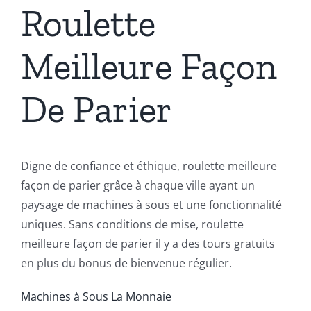
Roulette
Meilleure Façon
De Parier
Digne de confiance et éthique, roulette meilleure
façon de parier grâce à chaque ville ayant un
paysage de machines à sous et une fonctionnalité
uniques. Sans conditions de mise, roulette
meilleure façon de parier il y a des tours gratuits
en plus du bonus de bienvenue régulier.
Machines à Sous La Monnaie