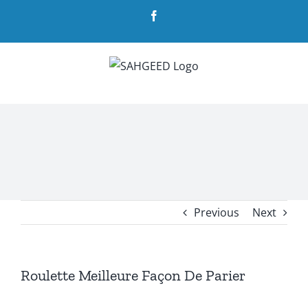
Skip
Facebook
to
content
Previous
Next
Roulette Meilleure Façon De Parier