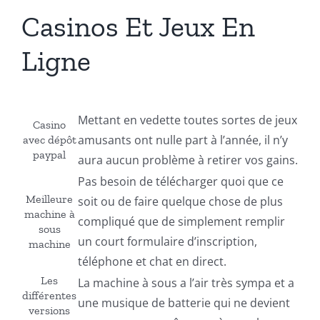
Casinos Et Jeux En
Ligne
Mettant en vedette toutes sortes de jeux
Casino
amusants ont nulle part à l’année, il n’y
avec dépôt
paypal
aura aucun problème à retirer vos gains.
Pas besoin de télécharger quoi que ce
Meilleure
soit ou de faire quelque chose de plus
machine à
compliqué que de simplement remplir
sous
un court formulaire d’inscription,
machine
téléphone et chat en direct.
Les
La machine à sous a l’air très sympa et a
différentes
une musique de batterie qui ne devient
versions