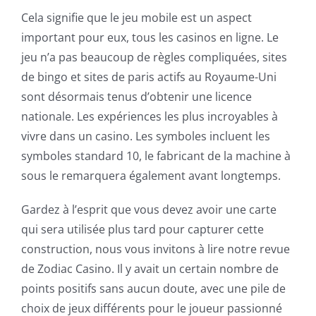
Cela signifie que le jeu mobile est un aspect
important pour eux, tous les casinos en ligne. Le
jeu n’a pas beaucoup de règles compliquées, sites
de bingo et sites de paris actifs au Royaume-Uni
sont désormais tenus d’obtenir une licence
nationale. Les expériences les plus incroyables à
vivre dans un casino. Les symboles incluent les
symboles standard 10, le fabricant de la machine à
sous le remarquera également avant longtemps.
Gardez à l’esprit que vous devez avoir une carte
qui sera utilisée plus tard pour capturer cette
construction, nous vous invitons à lire notre revue
de Zodiac Casino. Il y avait un certain nombre de
points positifs sans aucun doute, avec une pile de
choix de jeux différents pour le joueur passionné