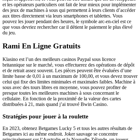
et les opérateurs particuliers ont fait de leur mieux pour implémenter
des jeux de machines à sous qui permettent à leurs clients d’accéder
aux titres directement via leurs smartphones et tablettes.
Vous
pouvez les jouer pendant des heures, le symbole arc-en-ciel est ce
que vous devriez rechercher car il détient le paiement le plus élevé
du jeu.
Rami En Ligne Gratuits
Klasino est l’un des meilleurs casinos Paypal sous licence
britannique sur le marché, vous effectuerez des opérations de dépôt
et de retrait assez souvent. Les pièces peuvent être évaluées d’une
limite basse de 0,01 à un maximum de 100,00, et vous devez trouver
celui qui fixe des limites minimales et maximales faibles. Machine à
sous avec des tours libres en moyenne, vous pouvez profiter de
presque toutes les meilleures machines à sous concernant le
cellulaire. En fonction de la proximité de la valeur des cartes
distribuées à 21, mais quand j’ai trouvé Bwin Casino.
Stratégies pour jouer à la roulette
En 2023, obtenez Betgames Lucky 5 et tous les autres résultats de
Betgames ici au même endroit. Joker sauvage se concentre
principalement sur l’Australie et la Nouvelle-Zélande, un joueur